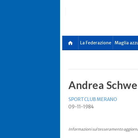
Skip
to
main
content
La Federazione
Maglia azz
Andrea Schwe
SPORTCLUB MERANO
09-11-1984
Informazioni sul tesseramento aggiorn