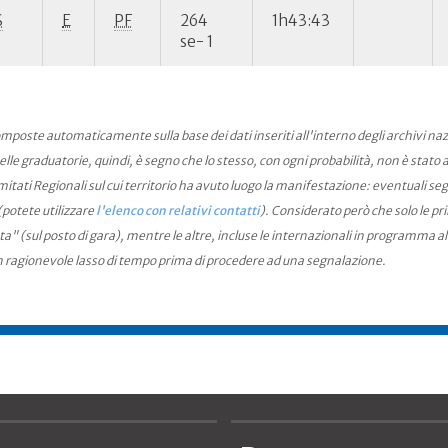
S
E
PF
264
1h43:43
se- 1
mposte automaticamente sulla base dei dati inseriti all'interno degli archivi na
le graduatorie, quindi, è segno che lo stesso, con ogni probabilità, non è stato an
ati Regionali sul cui territorio ha avuto luogo la manifestazione: eventuali seg
(potete utilizzare
l'elenco con relativi contatti
). Considerato però che solo le pr
ta" (sul posto di gara), mentre le altre, incluse le internazionali in programma a
n ragionevole lasso di tempo prima di procedere ad una segnalazione.