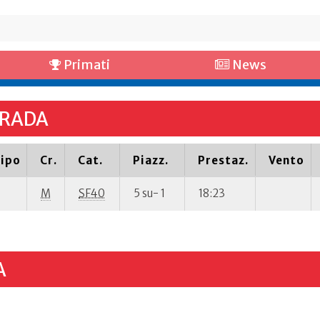
Primati
News
TRADA
ipo
Cr.
Cat.
Piazz.
Prestaz.
Vento
M
SF40
5 su- 1
18:23
A