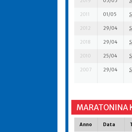
2019
05/05
S
2011
01/05
S
2012
29/04
S
2018
29/04
S
2010
25/04
S
2007
29/04
S
MARATONINA K
Anno
Data