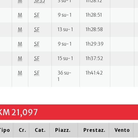
M
SF35
3 su- 1
1h28:12
M
SF
9 su- 1
1h28:51
M
SF
13 su- 1
1h28:58
M
SF
9 su- 1
1h29:39
M
SF
15 su- 1
1h37:52
M
SF
36 su-
1h41:42
1
M 21,097
Tipo
Cr.
Cat.
Piazz.
Prestaz.
Vento