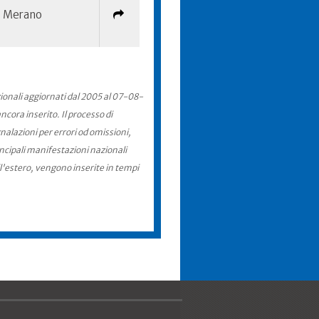
Merano
zionali aggiornati dal 2005 al 07-08-
cora inserito. Il processo di
nalazioni per errori od omissioni,
incipali manifestazioni nazionali
ll'estero, vengono inserite in tempi