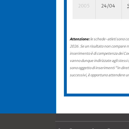
2005
24/04
Attenzione:
le schede-atleti sono co
2026. Se un risultato non compare nel
inserimento è di competenza dei Comit
vanno dunque indirizzate agli stessi 
sono oggetto di inserimenti "in diret
successivi, è opportuno attendere u