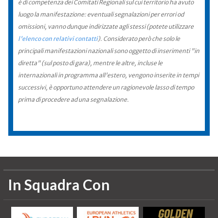
è di competenza dei Comitati Regionali sul cui territorio ha avuto
luogo la manifestazione: eventuali segnalazioni per errori od
omissioni, vanno dunque indirizzate agli stessi (potete utilizzare
l'elenco con relativi contatti
). Considerato però che solo le
principali manifestazioni nazionali sono oggetto di inserimenti "in
diretta" (sul posto di gara), mentre le altre, incluse le
internazionali in programma all'estero, vengono inserite in tempi
successivi, è opportuno attendere un ragionevole lasso di tempo
prima di procedere ad una segnalazione.
In Squadra Con