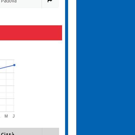
Padova
A
M
J
Città