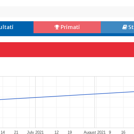
ultati
Primati
St
14
21
July 2021
12
19
August 2021
9
16