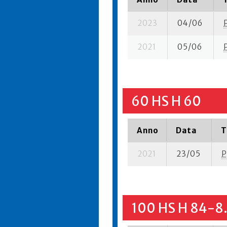
2023
04/06
2021
05/06
60 HS H 60
Anno
Data
T
2021
23/05
P
100 HS H 84-8