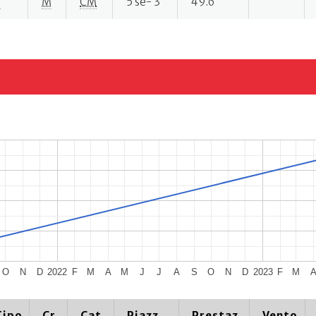
P
M
CM
5 se- 3
49.6
O
N
D
2022
F
M
A
M
J
J
A
S
O
N
D
2023
F
M
Tipo
Cr.
Cat.
Piazz.
Prestaz.
Vento