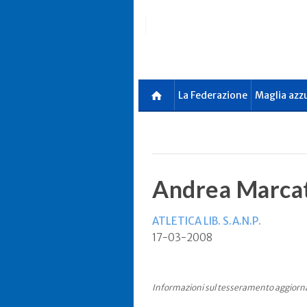
Skip
to
main
content
La Federazione
Maglia azz
Andrea Marca
ATLETICA LIB. S.A.N.P.
17-03-2008
Informazioni sul tesseramento aggiorn