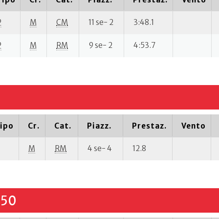
P
M
CM
11 se- 2
3:48.1
P
M
RM
9 se- 2
4:53.7
ipo
Cr.
Cat.
Piazz.
Prestaz.
Vento
M
RM
4 se- 4
12.8
.50