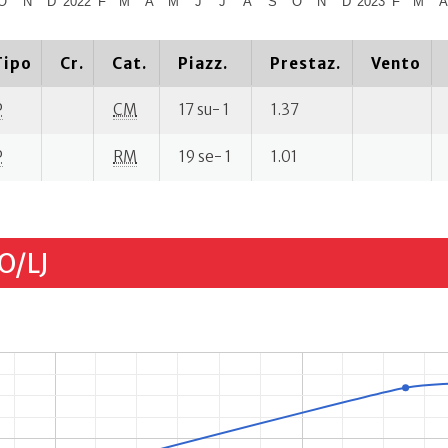
O
N
D
2022
F
M
A
M
J
J
A
S
O
N
D
2023
F
M
Tipo
Cr.
Cat.
Piazz.
Prestaz.
Vento
P
CM
17 su- 1
1.37
P
RM
19 se- 1
1.01
O/LJ