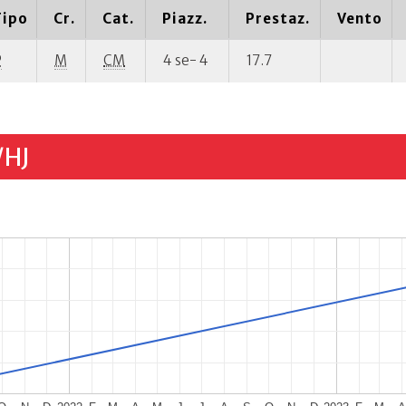
Tipo
Cr.
Cat.
Piazz.
Prestaz.
Vento
P
M
CM
4 se- 4
17.7
/HJ