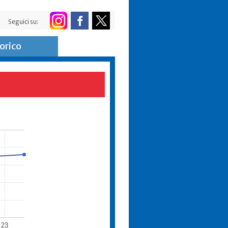
Seguici su:
orico
23