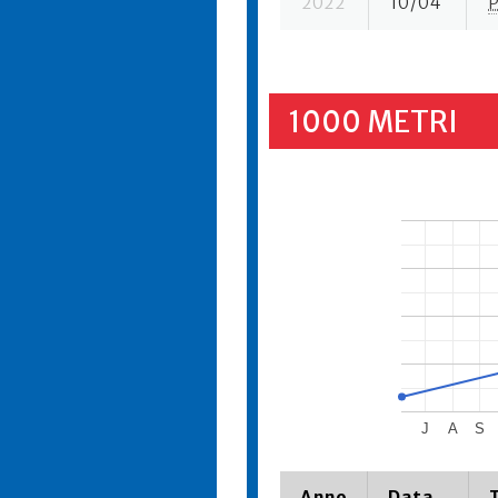
2022
10/04
1000 METRI
J
A
S
Anno
Data