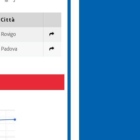
A
M
J
Città
Rovigo
Padova