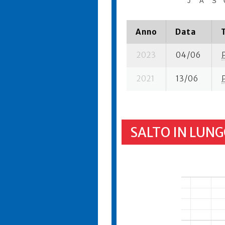
J
A
S
Anno
Data
2023
04/06
2021
13/06
SALTO IN LUNG