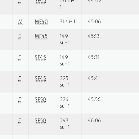
S
E
SF45
131 su-
44:42
1
S
M
MF40
31 su- 1
45:06
S
E
MF45
149
45:13
su- 1
S
E
SF45
149
45:31
su- 1
S
E
SF45
225
45:41
su- 1
S
E
SF50
226
45:56
su- 1
S
E
SF50
243
46:06
su- 1