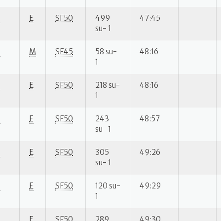
S
E
SF50
499
47:45
su- 1
S
M
SF45
58 su-
48:16
1
S
E
SF50
218 su-
48:16
1
S
E
SF50
243
48:57
su- 1
S
E
SF50
305
49:26
su- 1
S
E
SF50
120 su-
49:29
1
S
E
SF50
289
49:30