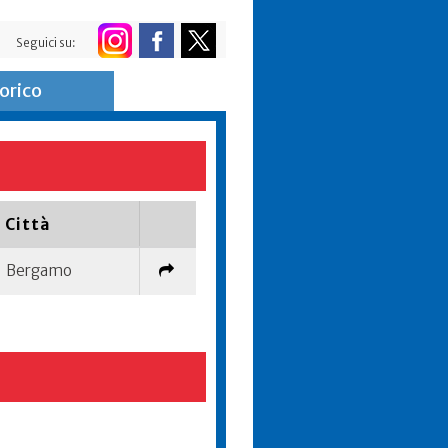
Seguici su:
orico
Città
Bergamo