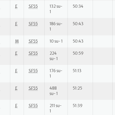
S
E
SF55
132 su-
50:34
1
S
E
SF55
186 su-
50:43
1
S
M
SF55
10 su- 1
50:43
S
E
SF55
224
50:59
su- 1
S
E
SF55
176 su-
51:13
1
S
E
SF55
488
51:25
su- 1
S
E
SF55
211 su-
51:39
1