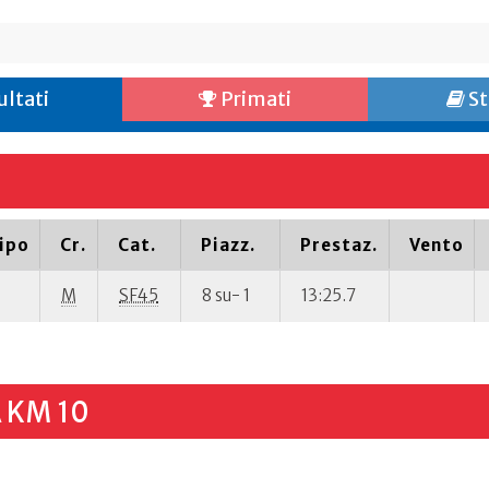
ultati
Primati
St
ipo
Cr.
Cat.
Piazz.
Prestaz.
Vento
M
SF45
8 su- 1
13:25.7
 KM 10