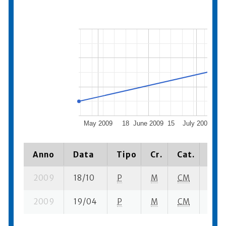
May 2009
18
June 2009
15
July 2009
Anno
Data
Tipo
Cr.
Cat.
Piaz
2009
18/10
P
M
CM
4 su-
2009
19/04
P
M
CM
2 su-