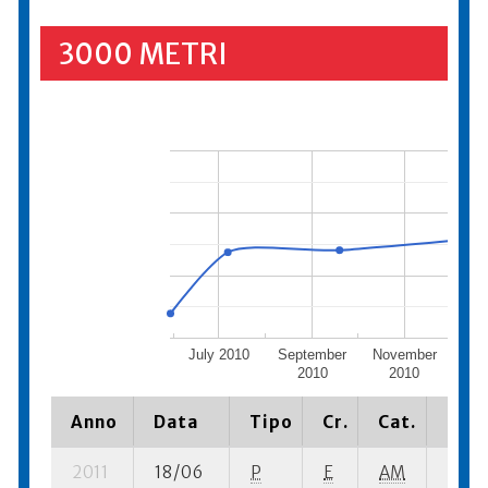
3000 METRI
July 2010
September
November
Ja
2010
2010
Anno
Data
Tipo
Cr.
Cat.
Piaz
2011
18/06
P
E
AM
14 su