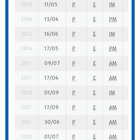
2013
11/05
P
E
JM
9 se-
2014
13/04
P
E
PM
10 se
2012
16/06
P
E
JM
4 se-
2014
17/05
P
E
PM
6 su-
2011
09/07
P
E
AM
7 se-
2011
17/04
P
E
AM
2 se-
2012
01/09
P
E
JM
5 se-
2011
17/09
P
E
AM
8 su-
2011
30/06
P
E
AM
5 su-
2010
01/07
P
E
AM
10 se