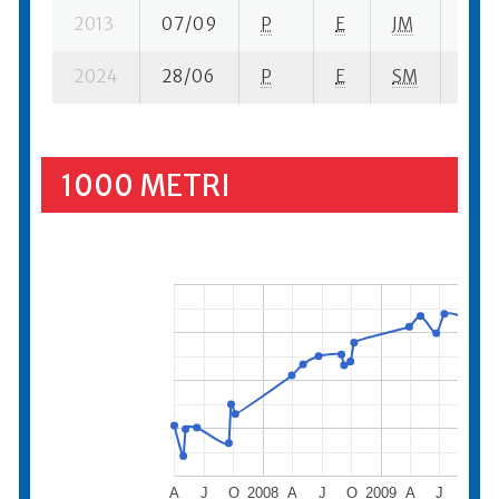
2013
07/09
P
E
JM
1 se-
2024
28/06
P
E
SM
1 se-
1000 METRI
A
J
O
2008
A
J
O
2009
A
J
O
2