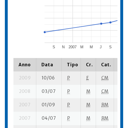
S
N
2007
M
M
J
S
N
2
Anno
Data
Tipo
Cr.
Cat.
Pia
2009
10/06
P
E
CM
10 s
2008
03/07
P
M
CM
2 se
2007
01/09
P
M
RM
3 su
2007
04/07
P
M
RM
11 se