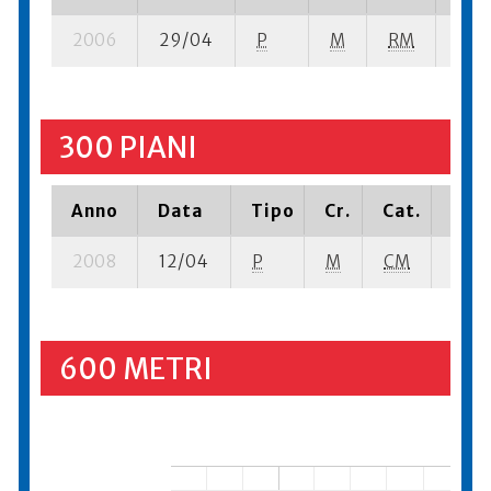
2006
29/04
P
M
RM
2 se
300 PIANI
Anno
Data
Tipo
Cr.
Cat.
Piaz
2008
12/04
P
M
CM
2 se-
600 METRI