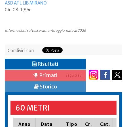
ASD ATL LIB MIRANO
04-08-1994
Informazioni sul tesseramento aggiornate al 2026
Condividi con
Risultati
Primati
Seguici su:
Storico
60 METRI
Anno
Data
Tipo
Cr.
Cat.
Pia