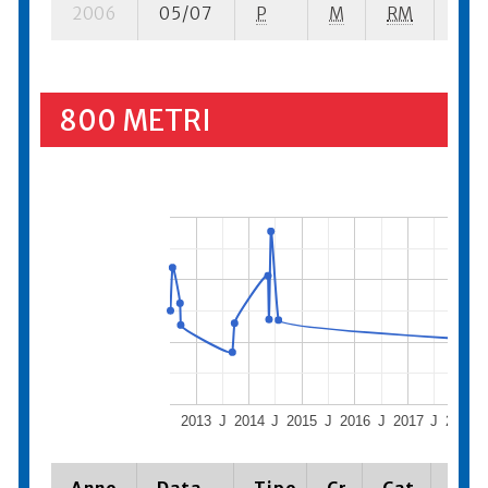
2006
05/07
P
M
RM
6 su
800 METRI
2013
J
2014
J
2015
J
2016
J
2017
J
2018