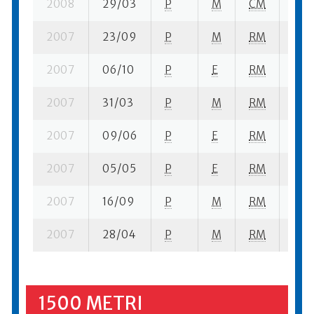
2008
29/03
P
M
CM
4 su
2007
23/09
P
M
RM
7 se
2007
06/10
P
E
RM
6 su
2007
31/03
P
M
RM
7 su
2007
09/06
P
E
RM
15 s
2007
05/05
P
E
RM
11 su
2007
16/09
P
M
RM
6 su
2007
28/04
P
M
RM
9 su
1500 METRI