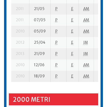
2011
21/05
P
E
AM
10 se
2011
07/05
P
E
AM
6 se-
2010
05/09
P
E
AM
5 su-
2012
25/04
P
E
JM
9 se-
2013
21/09
P
E
JM
7 su-
2010
12/06
P
E
AM
3 se-
2010
18/09
P
E
AM
9 su-
2000 METRI