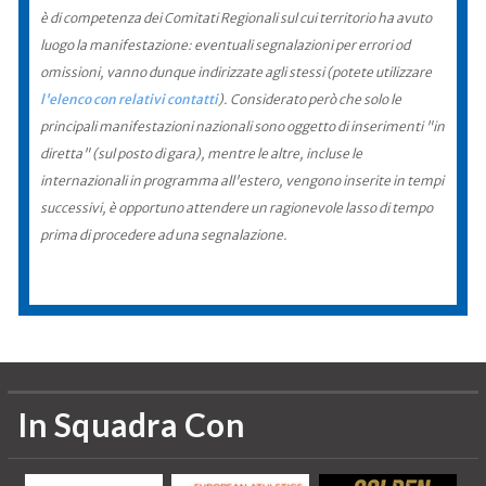
è di competenza dei Comitati Regionali sul cui territorio ha avuto
luogo la manifestazione: eventuali segnalazioni per errori od
omissioni, vanno dunque indirizzate agli stessi (potete utilizzare
l'elenco con relativi contatti
). Considerato però che solo le
principali manifestazioni nazionali sono oggetto di inserimenti "in
diretta" (sul posto di gara), mentre le altre, incluse le
internazionali in programma all'estero, vengono inserite in tempi
successivi, è opportuno attendere un ragionevole lasso di tempo
prima di procedere ad una segnalazione.
In Squadra Con