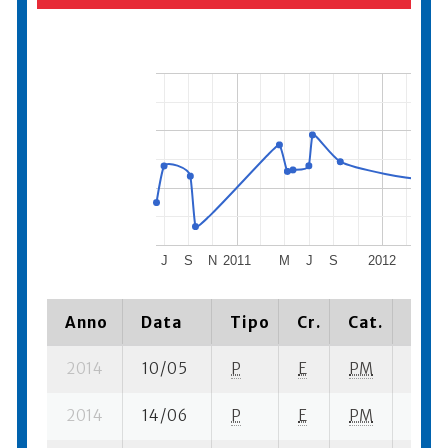
J
S
N
2011
M
J
S
2012
M
Anno
Data
Tipo
Cr.
Cat.
Piaz
2014
10/05
P
E
PM
6 se-
2014
14/06
P
E
PM
3 se-