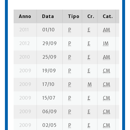
Anno
Data
Tipo
Cr.
Cat.
Pia
2011
01/10
P
E
AM
3 se
2012
29/09
P
E
JM
12 s
2010
25/09
P
E
AM
5 se
2009
19/09
P
E
CM
9 se
2009
17/10
P
M
CM
6 se
2009
15/07
P
E
CM
6 se
2009
06/09
P
E
CM
5 se
2009
02/05
P
E
CM
4 su