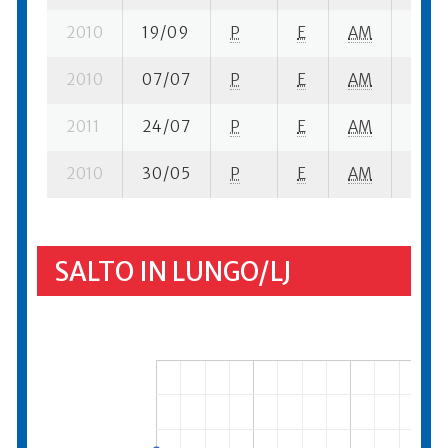
2010
19/09
P
E
AM
6 su-
2010
07/07
P
E
AM
4 se-
2011
24/07
P
E
AM
4 su-
2010
30/05
P
E
AM
3 su-
SALTO IN LUNGO/LJ