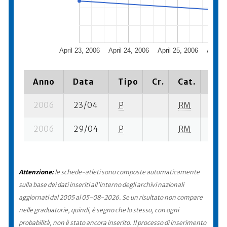
April 23, 2006
April 24, 2006
April 25, 2006
April 2
Anno
Data
Tipo
Cr.
Cat.
Piaz
2006
23/04
P
RM
4 su-
2006
29/04
P
RM
10 su
Attenzione:
le schede-atleti sono composte automaticamente
sulla base dei dati inseriti all'interno degli archivi nazionali
aggiornati dal 2005 al 05-08-2026. Se un risultato non compare
nelle graduatorie, quindi, è segno che lo stesso, con ogni
probabilità, non è stato ancora inserito. Il processo di inserimento