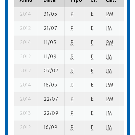
Anno
Data
Tipo
Cr.
Cat.
Piaz
2014
31/05
P
E
PM
1 se-
2012
21/07
P
E
JM
7 se
2014
11/05
P
E
PM
2 se
2012
11/09
P
E
JM
2 se
2012
07/07
P
E
JM
3 se-
2014
18/05
P
E
PM
3 su-
2014
22/07
P
E
PM
9 se
2013
22/09
P
E
JM
2 se
2012
16/09
P
E
JM
8 se