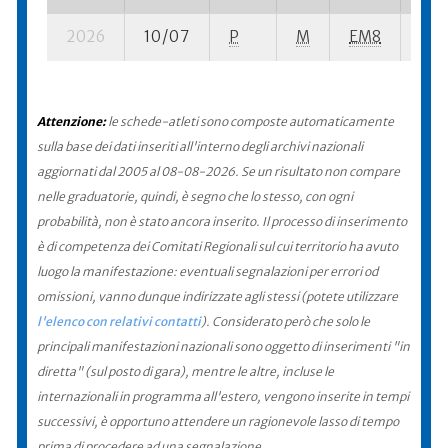
2026
10/07
P
M
EM8
9 su
Attenzione:
le schede-atleti sono composte automaticamente
sulla base dei dati inseriti all'interno degli archivi nazionali
aggiornati dal 2005 al 08-08-2026. Se un risultato non compare
nelle graduatorie, quindi, è segno che lo stesso, con ogni
probabilità, non è stato ancora inserito. Il processo di inserimento
è di competenza dei Comitati Regionali sul cui territorio ha avuto
luogo la manifestazione: eventuali segnalazioni per errori od
omissioni, vanno dunque indirizzate agli stessi (potete utilizzare
l'elenco con relativi contatti
). Considerato però che solo le
principali manifestazioni nazionali sono oggetto di inserimenti "in
diretta" (sul posto di gara), mentre le altre, incluse le
internazionali in programma all'estero, vengono inserite in tempi
successivi, è opportuno attendere un ragionevole lasso di tempo
prima di procedere ad una segnalazione.