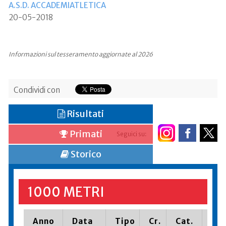
A.S.D. ACCADEMIATLETICA
20-05-2018
Informazioni sul tesseramento aggiornate al 2026
Condividi con
Risultati
Primati
Seguici su:
Storico
1000 METRI
Anno
Data
Tipo
Cr.
Cat.
Pia