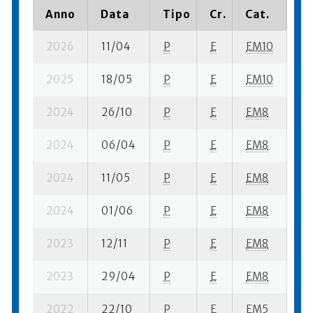
Anno
Data
Tipo
Cr.
Cat.
Pi
2026
11/04
P
E
EM10
10
2025
18/05
P
E
EM10
14
2024
26/10
P
E
EM8
8 
2024
06/04
P
E
EM8
7 
2024
11/05
P
E
EM8
13
2024
01/06
P
E
EM8
13
2023
12/11
P
E
EM8
9 
2023
29/04
P
E
EM8
17
2022
22/10
P
E
EM5
20