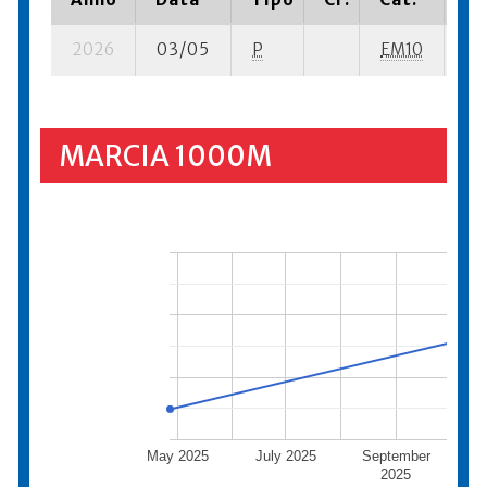
2026
03/05
P
EM10
1 s
MARCIA 1000M
May 2025
July 2025
September
Nove
2025