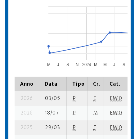
M
J
S
N
2024
M
M
J
S
N
Anno
Data
Tipo
Cr.
Cat.
Pi
2026
03/05
P
E
EM10
1 
2026
18/07
P
M
EM10
1 
2025
29/03
P
E
EM10
2 