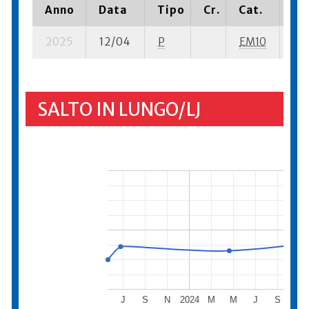
Anno
Data
Tipo
Cr.
Cat.
Pi
2025
12/04
P
EM10
9 s
SALTO IN LUNGO/LJ
J
S
N
2024
M
M
J
S
N