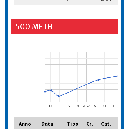
500 METRI
M
J
S
N
2024
M
M
J
S
Anno
Data
Tipo
Cr.
Cat.
Pi