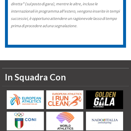
diretta" (sul posto di gara), mentre le altre, incluse le
internazionali in programma all'estero, vengono inserite in tempi
successivi, è opportuno attendere un ragionevole lasso di tempo
prima di procedere ad una segnalazione.
In Squadra Con