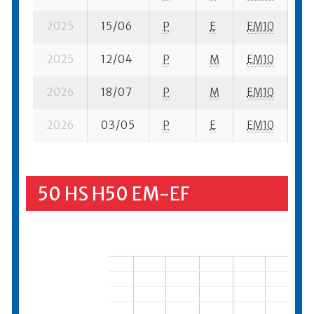
2025
15/06
P
E
EM10
8 
2025
12/04
P
M
EM10
5 
2026
18/07
P
M
EM10
2 
2026
03/05
P
E
EM10
1 s
50 HS H50 EM-EF