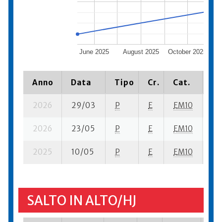
June 2025
August 2025
October 2025
Anno
Data
Tipo
Cr.
Cat.
Pi
2026
29/03
P
E
EM10
3 s
2026
23/05
P
E
EM10
1 s
2025
10/05
P
E
EM10
2 
SALTO IN ALTO/HJ