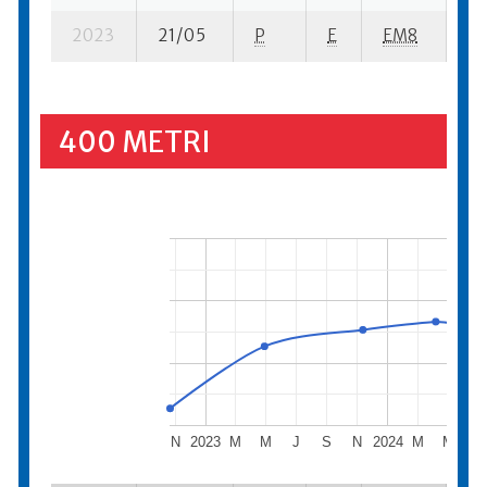
2023
21/05
P
E
EM8
26
400 METRI
N
2023
M
M
J
S
N
2024
M
M
J