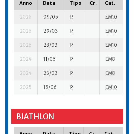
Anno
Data
Tipo
Cr.
Cat.
Pi
2026
09/05
P
EM10
2 
2026
29/03
P
EM10
3 
2026
28/03
P
EM10
7 
2024
11/05
P
EM8
5 
2024
23/03
P
EM8
3 
2025
15/06
P
EM10
32
BIATHLON
Anno
Data
Tipo
Cr.
Cat.
Pi