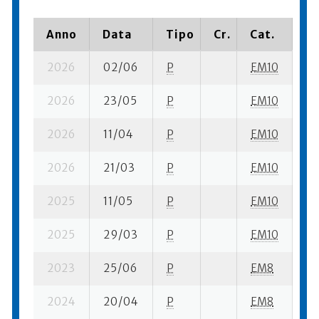
Anno
Data
Tipo
Cr.
Cat.
Pi
2026
02/06
P
EM10
1 s
2026
23/05
P
EM10
5 
2026
11/04
P
EM10
3 
2026
21/03
P
EM10
1 s
2025
11/05
P
EM10
2 
2025
29/03
P
EM10
19
2023
25/06
P
EM8
8 
2024
20/04
P
EM8
11 