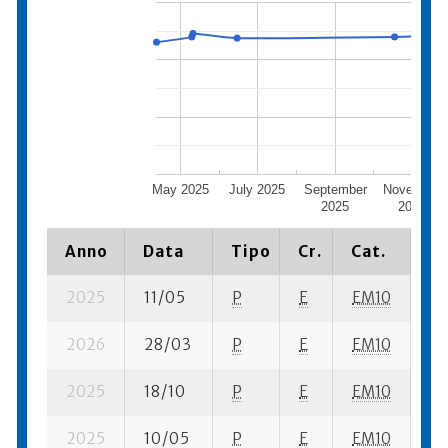
May 2025
July 2025
September
November
2025
2025
Anno
Data
Tipo
Cr.
Cat.
Pi
2025
11/05
P
E
EM10
2 
2026
28/03
P
E
EM10
5 
2025
18/10
P
E
EM10
7 
2025
10/05
P
E
EM10
7 