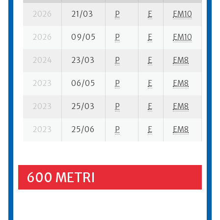
2026
21/03
P
E
EM10
2 
2026
09/05
P
E
EM10
12
2024
23/03
P
E
EM8
6 
2023
06/05
P
E
EM8
20
2023
25/03
P
E
EM8
18
2023
25/06
P
E
EM8
13
600 METRI