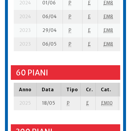
2024
01/06
P
E
EM8
18
2024
06/04
P
E
EM8
10
2023
29/04
P
E
EM8
20
2023
06/05
P
E
EM8
23
60 PIANI
Anno
Data
Tipo
Cr.
Cat.
Pia
2025
18/05
P
E
EM10
2 s