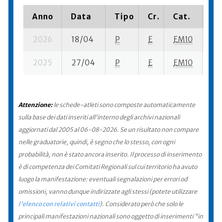
Anno
Data
Tipo
Cr.
Cat.
Pi
2026
18/04
P
E
EM10
3 s
2025
27/04
P
E
EM10
3 s
Attenzione:
le schede-atleti sono composte automaticamente
sulla base dei dati inseriti all'interno degli archivi nazionali
aggiornati dal 2005 al 06-08-2026. Se un risultato non compare
nelle graduatorie, quindi, è segno che lo stesso, con ogni
probabilità, non è stato ancora inserito. Il processo di inserimento
è di competenza dei Comitati Regionali sul cui territorio ha avuto
luogo la manifestazione: eventuali segnalazioni per errori od
omissioni, vanno dunque indirizzate agli stessi (potete utilizzare
l'elenco con relativi contatti
). Considerato però che solo le
principali manifestazioni nazionali sono oggetto di inserimenti "in