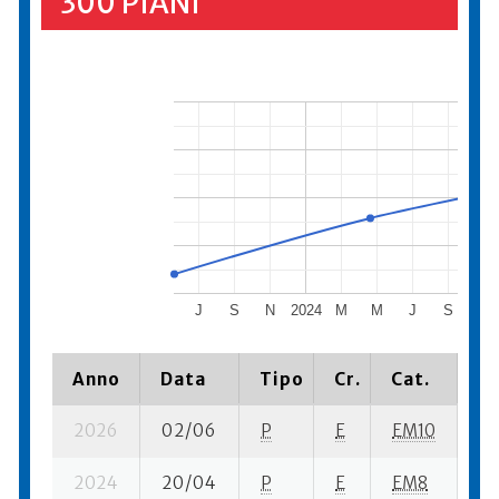
300 PIANI
J
S
N
2024
M
M
J
S
N
Anno
Data
Tipo
Cr.
Cat.
Pi
2026
02/06
P
E
EM10
3 
2024
20/04
P
E
EM8
7 