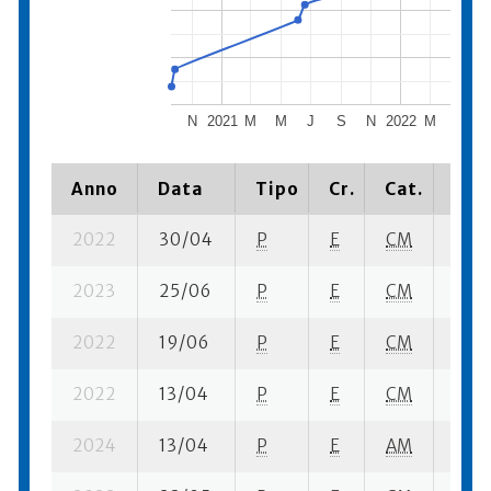
N
2021
M
M
J
S
N
2022
M
M
Anno
Data
Tipo
Cr.
Cat.
Piaz
2022
30/04
P
E
CM
6 se-
2023
25/06
P
E
CM
1 se-
2022
19/06
P
E
CM
6 se-
2022
13/04
P
E
CM
4 su-
2024
13/04
P
E
AM
15 s