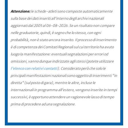
Attenzione:
le schede-atleti sono composte automaticamente
sulla base dei dati inseriti all'interno degli archivi nazionali
aggiornati dal 2005 al 06-08-2026. Se un risultato non compare
nelle graduatorie, quindi, è segno che lo stesso, con ogni
probabilità, non è stato ancora inserito. Il processo di inserimento
è di competenza dei Comitati Regionali sul cui territorio ha avuto
luogo la manifestazione: eventuali segnalazioni per errori od
omissioni, vanno dunque indirizzate agli stessi (potete utilizzare
l'elenco con relativi contatti
). Considerato però che solo le
principali manifestazioni nazionali sono oggetto di inserimenti "in
diretta" (sul posto di gara), mentre le altre, incluse le
internazionali in programma all'estero, vengono inserite in tempi
successivi, è opportuno attendere un ragionevole lasso di tempo
prima di procedere ad una segnalazione.