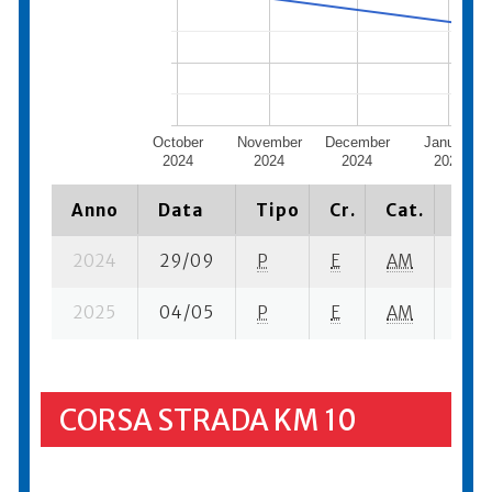
October
November
December
January
2024
2024
2024
2025
Anno
Data
Tipo
Cr.
Cat.
Piaz
2024
29/09
P
E
AM
8 su-
2025
04/05
P
E
AM
17 se
CORSA STRADA KM 10