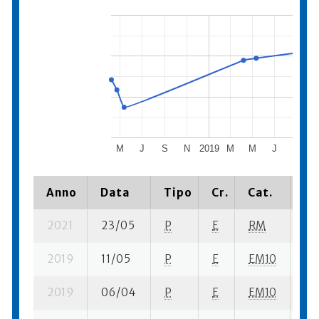
M
J
S
N
2019
M
M
J
S
Anno
Data
Tipo
Cr.
Cat.
Pi
2021
23/05
P
E
RM
1 s
2019
11/05
P
E
EM10
6 s
2019
06/04
P
E
EM10
4 s