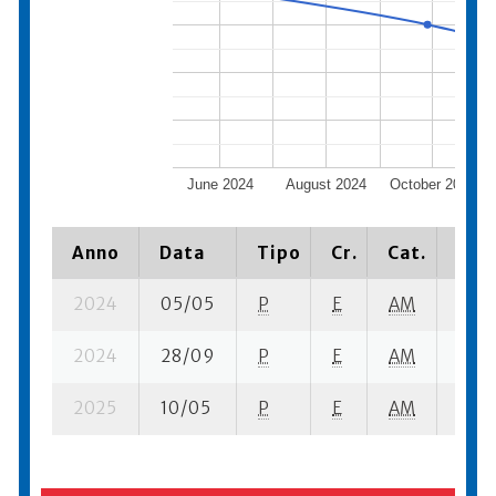
June 2024
August 2024
October 2024
Anno
Data
Tipo
Cr.
Cat.
Piaz
2024
05/05
P
E
AM
7 se
2024
28/09
P
E
AM
8 su-
2025
10/05
P
E
AM
11 se