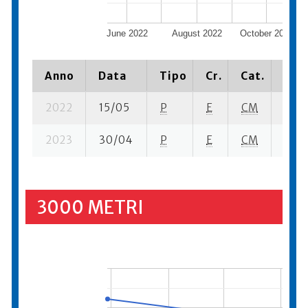
June 2022
August 2022
October 2022
Anno
Data
Tipo
Cr.
Cat.
Piaz
2022
15/05
P
E
CM
1 se-
2023
30/04
P
E
CM
5 su-
3000 METRI