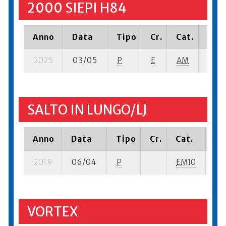
2000 SIEPI H84
Anno
Data
Tipo
Cr.
Cat.
Piaz
2025
03/05
P
E
AM
11 se
SALTO IN LUNGO/LJ
Anno
Data
Tipo
Cr.
Cat.
Pi
2019
06/04
P
EM10
15 
VORTEX