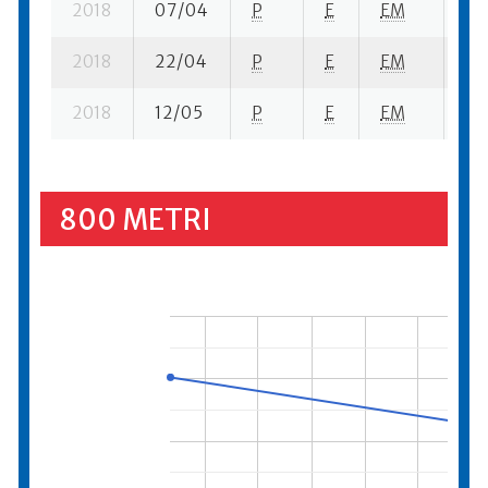
2018
07/04
P
E
EM
11 
2018
22/04
P
E
EM
6 s
2018
12/05
P
E
EM
20 
800 METRI