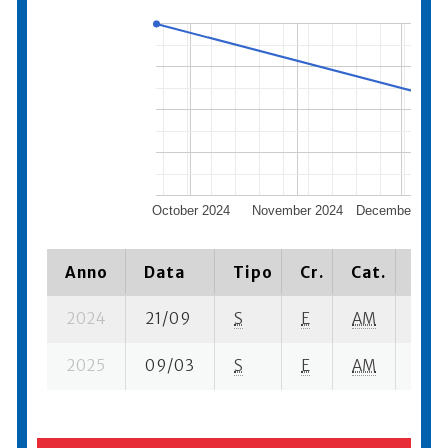
October 2024
November 2024
December 2024
Anno
Data
Tipo
Cr.
Cat.
Piaz
2024
21/09
S
E
AM
32 s
2025
09/03
S
E
AM
208 