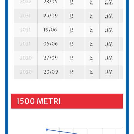
2022
28/05
P
E
CM
6 su-
2021
25/09
P
E
RM
1 se-
2021
19/06
P
E
RM
3 se-
2021
05/06
P
E
RM
2 su-
2020
27/09
P
E
RM
1 se-
2020
20/09
P
E
RM
2 su-
1500 METRI