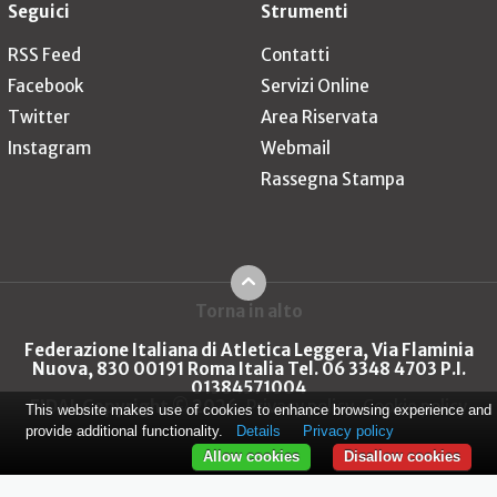
Seguici
Strumenti
RSS Feed
Contatti
Facebook
Servizi Online
Twitter
Area Riservata
Instagram
Webmail
Rassegna Stampa
Torna in alto
Federazione Italiana di Atletica Leggera, Via Flaminia
Nuova, 830 00191 Roma Italia Tel. 06 3348 4703 P.I.
01384571004
FIDAL Copyright © 2026
Privacy policy
Cookie policy
This website makes use of cookies to enhance browsing experience and
provide additional functionality.
Details
Privacy policy
Allow cookies
Disallow cookies