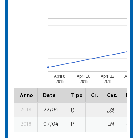
April 8,
April 10,
April 12,
April 14
2018
2018
2018
2018
Anno
Data
Tipo
Cr.
Cat.
Piaz
2018
22/04
P
EM
5 se-
2018
07/04
P
EM
67 su