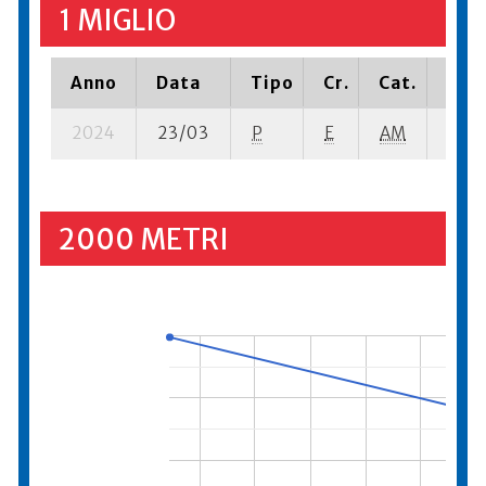
1 MIGLIO
Anno
Data
Tipo
Cr.
Cat.
Piaz
2024
23/03
P
E
AM
9 se
2000 METRI