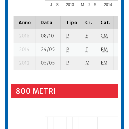
J
S
2013
M
J
S
2014
M
J
Anno
Data
Tipo
Cr.
Cat.
Piaz
2016
08/10
P
E
CM
3 su-
2014
24/05
P
E
RM
1 se-
2012
05/05
P
M
EM
4 se-
800 METRI