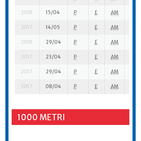
2018
15/04
P
E
AM
8 se-
2017
14/05
P
E
AM
3 se
2018
29/04
P
E
AM
5 se-
2017
23/04
P
E
AM
1 se-
2017
29/04
P
E
AM
6 se-
2017
08/04
P
E
AM
3 se
1000 METRI