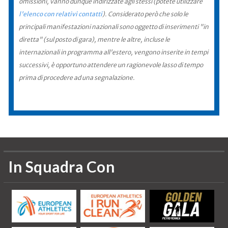
omissioni, vanno dunque indirizzate agli stessi (potete utilizzare
l'elenco con relativi contatti
). Considerato però che solo le
principali manifestazioni nazionali sono oggetto di inserimenti "in
diretta" (sul posto di gara), mentre le altre, incluse le
internazionali in programma all'estero, vengono inserite in tempi
successivi, è opportuno attendere un ragionevole lasso di tempo
prima di procedere ad una segnalazione.
In Squadra Con