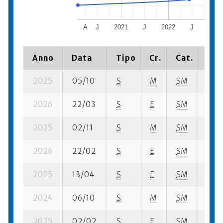
A
J
2021
J
2022
J
2023
Anno
Data
Tipo
Cr.
Cat.
Pia
2025
05/10
S
M
SM
5 su
2026
22/03
S
E
SM
9 su
2025
02/11
S
M
SM
25 s
2026
22/02
S
E
SM
10 s
2025
13/04
S
E
SM
5 su
2024
06/10
S
M
SM
40 s
2025
02/02
S
E
SM
7 su