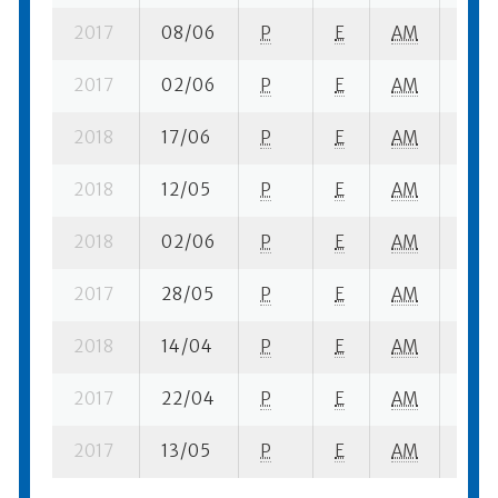
2017
08/06
P
E
AM
12 se
2017
02/06
P
E
AM
8 se
2018
17/06
P
E
AM
7 se-
2018
12/05
P
E
AM
8 se-
2018
02/06
P
E
AM
12 se
2017
28/05
P
E
AM
6 su-
2018
14/04
P
E
AM
4 se-
2017
22/04
P
E
AM
1 se-
2017
13/05
P
E
AM
17 se