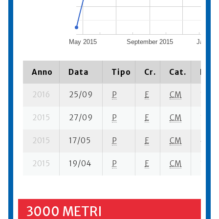
May 2015
September 2015
January
Anno
Data
Tipo
Cr.
Cat.
Piaz
2016
25/09
P
E
CM
1 se-
2015
27/09
P
E
CM
12 se
2015
17/05
P
E
CM
4 su-
2015
19/04
P
E
CM
1 se-
3000 METRI