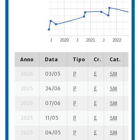
J
2020
J
2021
J
2022
J
Anno
Data
Tipo
Cr.
Cat.
Piaz
2026
03/05
P
E
SM
13 se
2025
24/06
P
E
SM
9 se-
2025
07/06
P
E
SM
1 su-
2025
11/05
P
E
SM
1 se-
2025
04/05
P
E
SM
1 se-