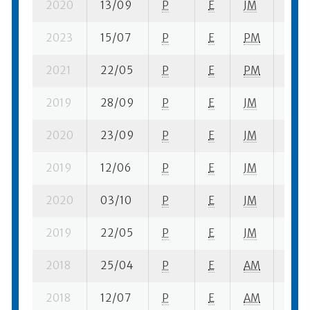
2020
13/09
P
E
JM
5 se
2023
15/07
P
E
PM
1 se-
2021
22/05
P
E
PM
5 se-
2019
28/09
P
E
JM
7 se-
2020
23/09
P
E
JM
5 se-
2019
12/06
P
E
JM
1 se-
2020
03/10
P
E
JM
8 se
2019
22/05
P
E
JM
3 se
2018
25/04
P
E
AM
5 se
2018
12/07
P
E
AM
13 se