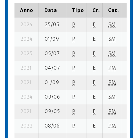
Anno
Data
Tipo
Cr.
Cat.
Piaz
2024
25/05
P
E
SM
7 se-
2024
01/09
P
E
SM
11 se
2025
05/07
P
E
SM
4 se-
2021
04/07
P
E
PM
4 se
2021
01/09
P
E
PM
7 se-
2024
09/06
P
E
SM
5 se
2021
09/05
P
E
PM
2 se-
2022
08/06
P
E
PM
1 se-