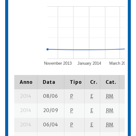
November 2013
January 2014
March 2014
Anno
Data
Tipo
Cr.
Cat.
Piaz
2014
08/06
P
E
RM
3 se-
2014
20/09
P
E
RM
4 se-
2014
06/04
P
E
RM
3 se-