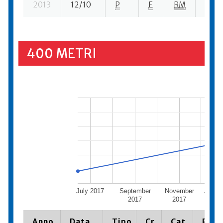
2013
12/10
P
E
RM
5 se-
400 METRI
July 2017
September
November
Janua
2017
2017
Anno
Data
Tipo
Cr.
Cat.
Piazz