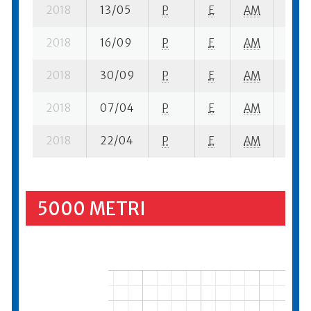
2018
13/05
P
E
AM
5 su-
2018
16/09
P
E
AM
10 se
2018
30/09
P
E
AM
3 su-
2018
07/04
P
E
AM
8 se
2018
22/04
P
E
AM
1 su-
5000 METRI