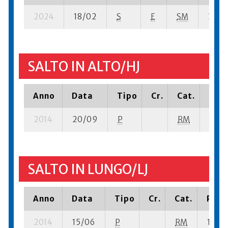
2024
18/02
S
E
SM
3 su- 
SALTO IN ALTO/HJ
Anno
Data
Tipo
Cr.
Cat.
Piaz
2014
20/09
P
RM
17 su
SALTO IN LUNGO/LJ
Anno
Data
Tipo
Cr.
Cat.
Piazz
2014
15/06
P
RM
18 su-