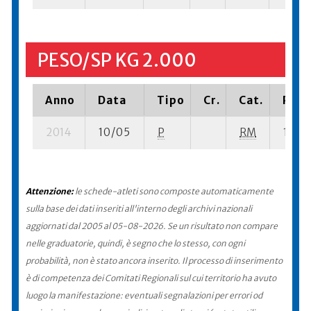
PESO/SP KG 2.000
Anno
Data
Tipo
Cr.
Cat.
Piaz
2014
10/05
P
RM
12 su-
Attenzione:
le schede-atleti sono composte automaticamente
sulla base dei dati inseriti all'interno degli archivi nazionali
aggiornati dal 2005 al 05-08-2026. Se un risultato non compare
nelle graduatorie, quindi, è segno che lo stesso, con ogni
probabilità, non è stato ancora inserito. Il processo di inserimento
è di competenza dei Comitati Regionali sul cui territorio ha avuto
luogo la manifestazione: eventuali segnalazioni per errori od