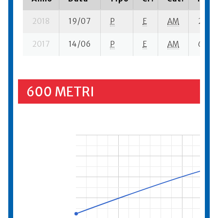
2018
19/07
P
E
AM
2 se- 
2017
14/06
P
E
AM
6 se- 
600 METRI