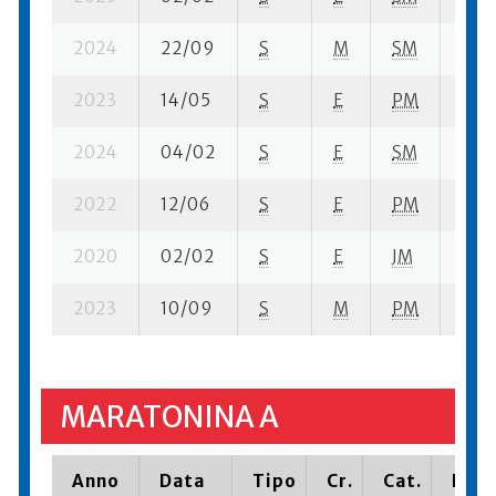
2024
22/09
S
M
SM
3 su
2023
14/05
S
E
PM
11 su
2024
04/02
S
E
SM
4 su
2022
12/06
S
E
PM
12 s
2020
02/02
S
E
JM
19 s
2023
10/09
S
M
PM
107 
MARATONINA A
Anno
Data
Tipo
Cr.
Cat.
Piaz