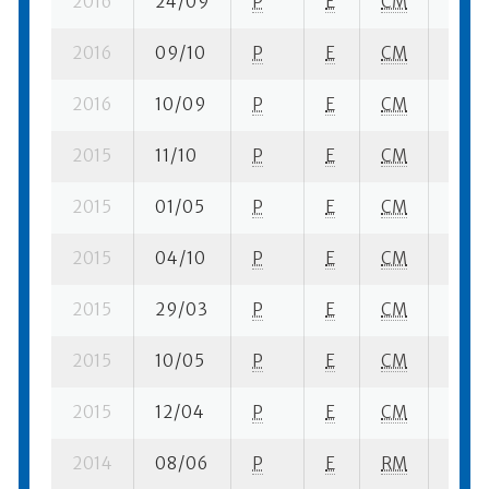
2016
24/09
P
E
CM
5 se-
2016
09/10
P
E
CM
1 se- 
2016
10/09
P
E
CM
1 se- 
2015
11/10
P
E
CM
2 su-
2015
01/05
P
E
CM
3 su-
2015
04/10
P
E
CM
1 se-
2015
29/03
P
E
CM
4 se-
2015
10/05
P
E
CM
5 se-
2015
12/04
P
E
CM
8 se-
2014
08/06
P
E
RM
2 su-