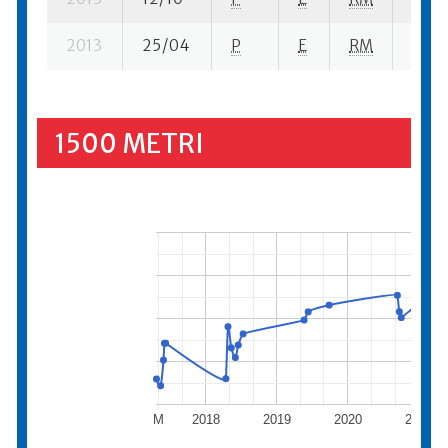
2013
25/04
P
E
RM
14 se
1500 METRI
M
2018
2019
2020
2021