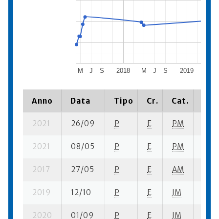
M
J
S
2018
M
J
S
2019
M
Anno
Data
Tipo
Cr.
Cat.
Piaz
2021
26/09
P
E
PM
1 se-
2021
08/05
P
E
PM
1 se-
2017
27/05
P
E
AM
6 se
2019
12/10
P
E
JM
1 se-
2020
01/09
P
E
JM
6 se