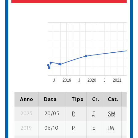
J
2019
J
2020
J
2021
J
Anno
Data
Tipo
Cr.
Cat.
Piaz
2025
20/05
P
E
SM
5 se
2019
06/10
P
E
JM
3 su-