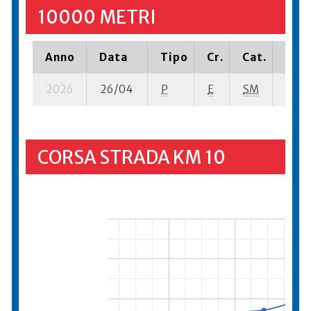
10000 METRI
Anno
Data
Tipo
Cr.
Cat.
Piaz
2026
26/04
P
E
SM
9 se-
CORSA STRADA KM 10