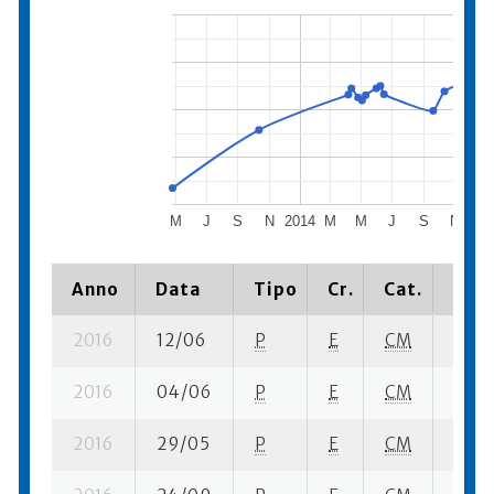
M
J
S
N
2014
M
M
J
S
N
201
Anno
Data
Tipo
Cr.
Cat.
Piaz
2016
12/06
P
E
CM
2 se-
2016
04/06
P
E
CM
2 se-
2016
29/05
P
E
CM
4 se-