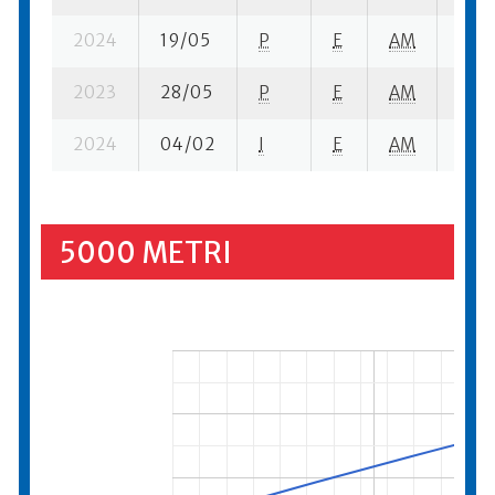
2024
19/05
P
E
AM
3 su-
2023
28/05
P
E
AM
2 se
2024
04/02
I
E
AM
4 su-
5000 METRI