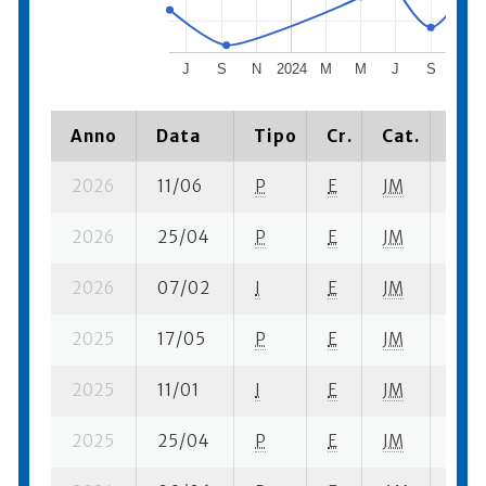
J
S
N
2024
M
M
J
S
N
Anno
Data
Tipo
Cr.
Cat.
Pia
2026
11/06
P
E
JM
1 se
2026
25/04
P
E
JM
4 se
2026
07/02
I
E
JM
1 se
2025
17/05
P
E
JM
9 se
2025
11/01
I
E
JM
4 se
2025
25/04
P
E
JM
7 se