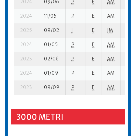
2024
09/06
P
E
AM
3 se
2024
11/05
P
E
AM
1 se
2025
09/02
I
E
JM
1 se-
2024
01/05
P
E
AM
7 su-
2023
02/06
P
E
AM
1 se
2024
01/09
P
E
AM
2 su-
2023
09/09
P
E
AM
10 s
3000 METRI