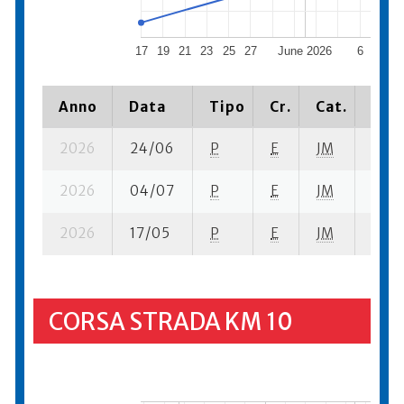
17
19
21
23
25
27
June 2026
6
8
1
Anno
Data
Tipo
Cr.
Cat.
Piaz
2026
24/06
P
E
JM
3 se-
2026
04/07
P
E
JM
10 se
2026
17/05
P
E
JM
5 se-
CORSA STRADA KM 10