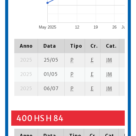
May 2025
12
19
26
June 20
Anno
Data
Tipo
Cr.
Cat.
Piaz
2025
25/05
P
E
JM
5 su-
2025
01/05
P
E
JM
1 su- 
2025
06/07
P
E
JM
13 se
400 HS H 84
Anno
Data
Tipo
Cr.
Cat.
Piaz