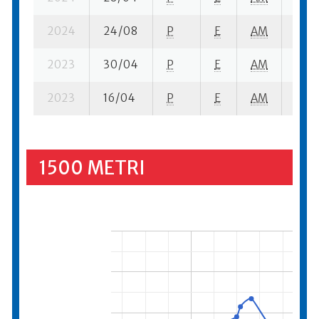
2024
24/08
P
E
AM
7 se
2023
30/04
P
E
AM
5 se
2023
16/04
P
E
AM
3 se
1500 METRI