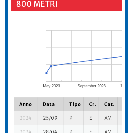
800 METRI
May 2023
September 2023
Januar
Anno
Data
Tipo
Cr.
Cat.
Piaz
2024
25/09
P
E
AM
4 su-
2024
28/04
P
E
AM
2 se