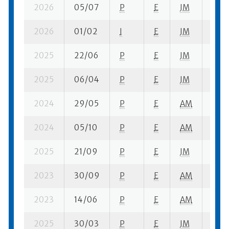
2026
05/07
P
E
JM
7 su-
2026
01/02
I
E
JM
1 se-
2025
22/06
P
E
JM
7 se-
2025
06/04
P
E
JM
3 se-
2024
29/05
P
E
AM
3 se-
2024
05/10
P
E
AM
9 se-
2025
21/09
P
E
JM
7 se-
2023
30/09
P
E
AM
8 se
2023
14/06
P
E
AM
4 se
2025
30/03
P
E
JM
1 su-