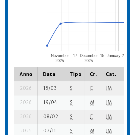
November
17
December
15
January 2026
2025
2025
Anno
Data
Tipo
Cr.
Cat.
Piaz
2026
15/03
S
E
JM
20 su
2026
19/04
S
M
JM
2 su-
2026
08/02
S
E
JM
4 su-
2025
02/11
S
M
JM
23 su