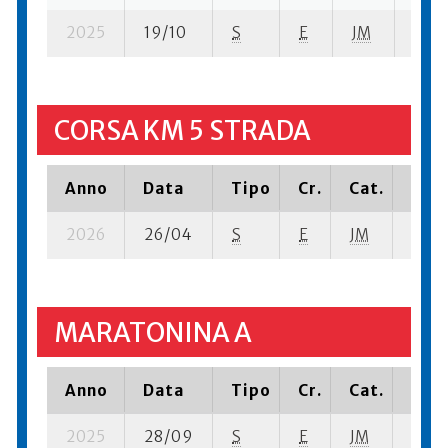
2025
19/10
S
E
JM
2 su-
CORSA KM 5 STRADA
Anno
Data
Tipo
Cr.
Cat.
Piaz
2026
26/04
S
E
JM
6 su-
MARATONINA A
Anno
Data
Tipo
Cr.
Cat.
Piaz
2025
28/09
S
E
JM
14 su