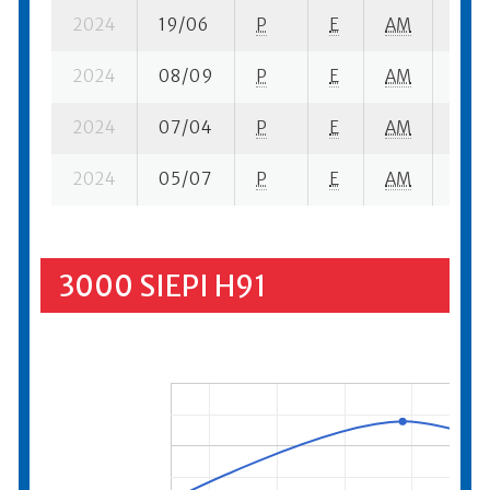
2024
19/06
P
E
AM
2 su-
2024
08/09
P
E
AM
3 su-
2024
07/04
P
E
AM
1 su-
2024
05/07
P
E
AM
15 s
3000 SIEPI H91