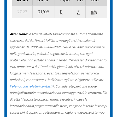
2023
01/05
P
E
AM
4 se-
Attenzione:
le schede-atleti sono composte automaticamente
sulla base dei dati inseriti all'interno degli archivi nazionali
aggiornati dal 2005 al 08-08-2026. Se un risultato non compare
nelle graduatorie, quindi, è segno che lo stesso, con ogni
probabilità, non è stato ancora inserito. Il processo di inserimento
è di competenza dei Comitati Regionali sul cui territorio ha avuto
luogo la manifestazione: eventuali segnalazioni per errori od
omissioni, vanno dunque indirizzate agli stessi (potete utilizzare
l'elenco con relativi contatti
). Considerato però che solo le
principali manifestazioni nazionali sono oggetto di inserimenti "in
diretta" (sul posto di gara), mentre le altre, incluse le
internazionali in programma all'estero, vengono inserite in tempi
successivi, è opportuno attendere un ragionevole lasso di tempo