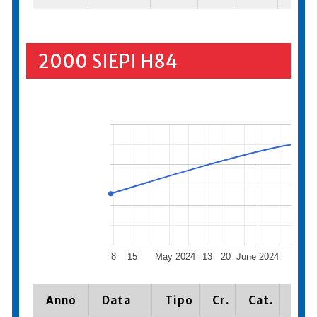
2000 SIEPI H84
8
15
May 2024
13
20
June 2024
17
Anno
Data
Tipo
Cr.
Cat.
Piaz