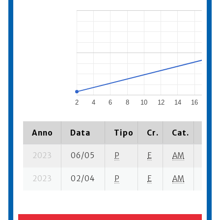
2
4
6
8
10
12
14
16
18
Anno
Data
Tipo
Cr.
Cat.
Piaz
2023
06/05
P
E
AM
1 se-
2023
02/04
P
E
AM
5 se