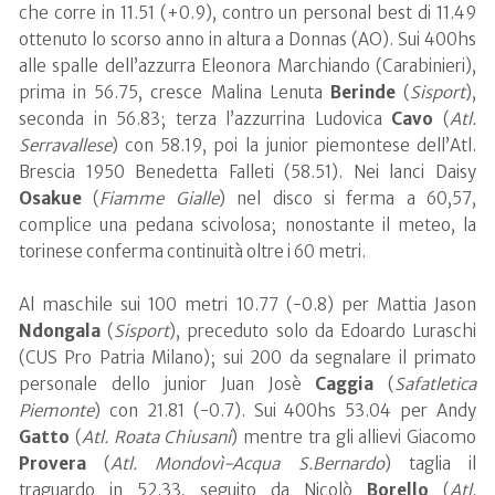
che corre in 11.51 (+0.9), contro un personal best di 11.49
ottenuto lo scorso anno in altura a Donnas (AO). Sui 400hs
alle spalle dell’azzurra Eleonora Marchiando (Carabinieri),
prima in 56.75, cresce Malina Lenuta
Berinde
(
Sisport
),
seconda in 56.83; terza l’azzurrina Ludovica
Cavo
(
Atl.
Serravallese
) con 58.19, poi la junior piemontese dell’Atl.
Brescia 1950 Benedetta Falleti (58.51). Nei lanci Daisy
Osakue
(
Fiamme Gialle
) nel disco si ferma a 60,57,
complice una pedana scivolosa; nonostante il meteo, la
torinese conferma continuità oltre i 60 metri.
Al maschile sui 100 metri 10.77 (-0.8) per Mattia Jason
Ndongala
(
Sisport
), preceduto solo da Edoardo Luraschi
(CUS Pro Patria Milano); sui 200 da segnalare il primato
personale dello junior Juan Josè
Caggia
(
Safatletica
Piemonte
) con 21.81 (-0.7). Sui 400hs 53.04 per Andy
Gatto
(
Atl. Roata Chiusani
) mentre tra gli allievi Giacomo
Provera
(
Atl. Mondovì-Acqua S.Bernardo
) taglia il
traguardo in 52.33, seguito da Nicolò
Borello
(
Atl.