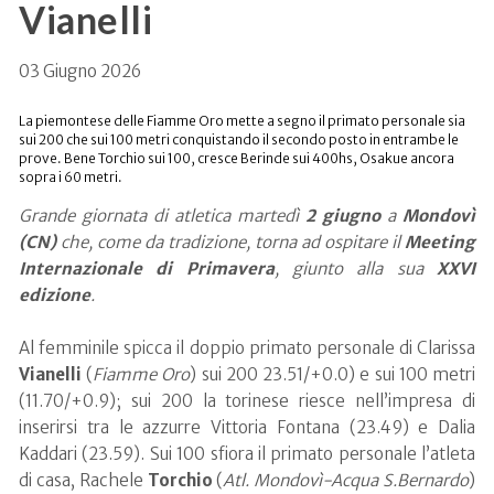
Vianelli
03 Giugno 2026
La piemontese delle Fiamme Oro mette a segno il primato personale sia
sui 200 che sui 100 metri conquistando il secondo posto in entrambe le
prove. Bene Torchio sui 100, cresce Berinde sui 400hs, Osakue ancora
sopra i 60 metri.
Grande giornata di atletica martedì
2 giugno
a
Mondovì
(CN)
che, come da tradizione, torna ad ospitare il
Meeting
Internazionale di Primavera
, giunto alla sua
XXVI
edizione
.
Al femminile spicca il doppio primato personale di Clarissa
Vianelli
(
Fiamme Oro
) sui 200 23.51/+0.0) e sui 100 metri
(11.70/+0.9); sui 200 la torinese riesce nell’impresa di
inserirsi tra le azzurre Vittoria Fontana (23.49) e Dalia
Kaddari (23.59). Sui 100 sfiora il primato personale l’atleta
di casa, Rachele
Torchio
(
Atl. Mondovì-Acqua S.Bernardo
)