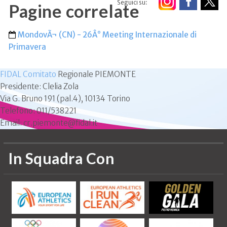
Seguici su:
Pagine correlate
MondovÃ¬ (CN) - 26Â° Meeting Internazionale di
Primavera
FIDAL Comitato
Regionale PIEMONTE
Presidente: Clelia Zola
Via G. Bruno 191 (pal.4), 10134 Torino
Telefono: 011/538221
Email: cr.piemonte@fidal.it
In Squadra Con