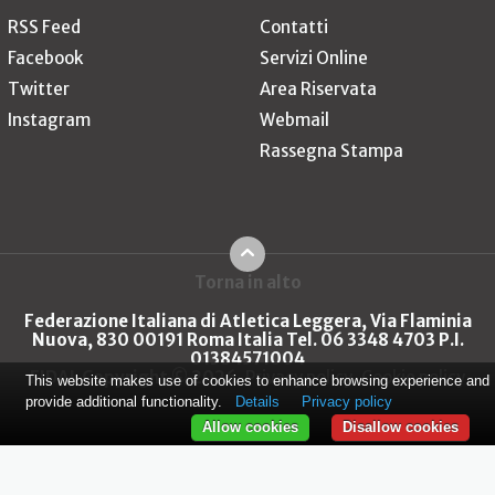
RSS Feed
Contatti
Facebook
Servizi Online
Twitter
Area Riservata
Instagram
Webmail
Rassegna Stampa
Torna in alto
Federazione Italiana di Atletica Leggera, Via Flaminia
Nuova, 830 00191 Roma Italia Tel. 06 3348 4703 P.I.
01384571004
FIDAL Copyright © 2026
Privacy policy
Cookie policy
This website makes use of cookies to enhance browsing experience and
provide additional functionality.
Details
Privacy policy
Allow cookies
Disallow cookies