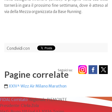
tornerà in gara il prossimo fine settimana, dove è atteso al
via della Mezza organizzata da Base Running.
Condividi con
Seguici su:
Pagine correlate
XXIV^ Wizz Air Milano Marathon
FIDAL Comitato
Regionale PIEMONTE
Presidente: Clelia Zola
Via G. Bruno 191 (pal.4), 10134 Torino