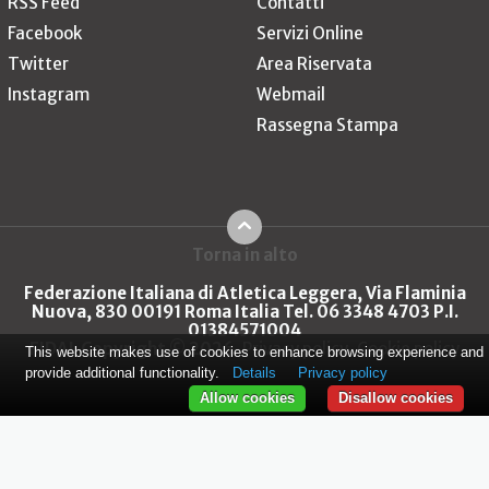
RSS Feed
Contatti
Facebook
Servizi Online
Twitter
Area Riservata
Instagram
Webmail
Rassegna Stampa
Torna in alto
Federazione Italiana di Atletica Leggera, Via Flaminia
Nuova, 830 00191 Roma Italia Tel. 06 3348 4703 P.I.
01384571004
FIDAL Copyright © 2026
Privacy policy
Cookie policy
This website makes use of cookies to enhance browsing experience and
provide additional functionality.
Details
Privacy policy
Allow cookies
Disallow cookies