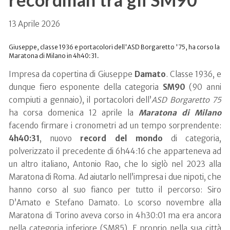
13 Aprile 2026
Giuseppe, classe 1936 e portacolori dell'ASD Borgaretto '75, ha corso la
Maratona di Milano in 4h40:31.
Impresa da copertina di Giuseppe
Damato
. Classe 1936, e
dunque fiero esponente della categoria
SM90
(90 anni
compiuti a gennaio), il portacolori dell’
ASD Borgaretto 75
ha corsa domenica 12 aprile la
Maratona di Milano
facendo firmare i cronometri ad un tempo sorprendente:
4h40:31
, nuovo
record del mondo
di categoria,
polverizzato il precedente di 6h44:16 che apparteneva ad
un altro italiano, Antonio Rao, che lo siglò nel 2023 alla
Maratona di Roma. Ad aiutarlo nell’impresa i due nipoti, che
hanno corso al suo fianco per tutto il percorso: Siro
D’Amato e Stefano Damato. Lo scorso novembre alla
Maratona di Torino aveva corso in 4h30:01 ma era ancora
nella categoria inferiore (SM85). E proprio nella sua città