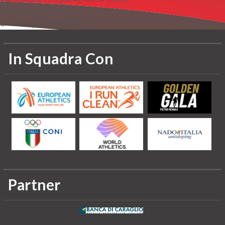
Telefono: 011/538221
Email: cr.piemonte@fidal.it
In Squadra Con
Partner