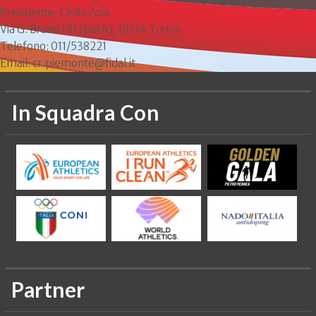
Presidente: Clelia Zola
Via G. Bruno 191 (pal.4), 10134 Torino
Telefono: 011/538221
Email: cr.piemonte@fidal.it
In Squadra Con
Partner