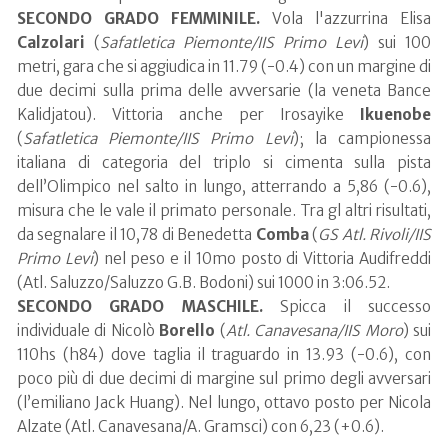
SECONDO GRADO FEMMINILE.
Vola l'azzurrina Elisa
Calzolari
(
Safatletica Piemonte/IIS Primo Levi
) sui 100
metri, gara che si aggiudica in 11.79 (-0.4) con un margine di
due decimi sulla prima delle avversarie (la veneta Bance
Kalidjatou). Vittoria anche per Irosayike
Ikuenobe
(
Safatletica Piemonte/IIS Primo Levi
); la campionessa
italiana di categoria del triplo si cimenta sulla pista
dell’Olimpico nel salto in lungo, atterrando a 5,86 (-0.6),
misura che le vale il primato personale. Tra gl altri risultati,
da segnalare il 10,78 di Benedetta
Comba
(
GS Atl. Rivoli/IIS
Primo Levi
) nel peso e il 10mo posto di Vittoria Audifreddi
(Atl. Saluzzo/Saluzzo G.B. Bodoni) sui 1000 in 3:06.52.
SECONDO GRADO MASCHILE.
Spicca il successo
individuale di Nicolò
Borello
(
Atl. Canavesana/IIS Moro
) sui
110hs (h84) dove taglia il traguardo in 13.93 (-0.6), con
poco più di due decimi di margine sul primo degli avversari
(l’emiliano Jack Huang). Nel lungo, ottavo posto per Nicola
Alzate (Atl. Canavesana/A. Gramsci) con 6,23 (+0.6).