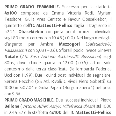
PRIMO GRADO FEMMINILE.
Successo per la staffetta
4x100
composta da Emma Vittoria Rodi, Myriam
Tessitore, Giulia Ares Cerrato e Favour Obasekiebor; il
quartetto dell’
IC Matteotti-Pellico
taglia il traguardo in
52.24.
Obasekiebor
conquista poi il bronzo individuale
sugli 80 metri correndo in 10.45 (+0.0). Nel lungo medaglia
d’argento per Ambra
Mezzogori
(
Safatletica/IC
Palazzeschi
) con 5,03 (+0.6). Sfiora il podio invece Ginevra
Natale
(
Atl. Susa Adriano Aschieris/IC Bussoleno
) sugli
80hs, dove chiude quarta in 12.00 (+0.5) ad un solo
centesimo dalla terza classificata (la lombarda Federica
Ucci con 11.99). Due i quinti posti individuali da segnalare:
Serena Pecchio (GS Atl. Rivoli/IC Rivoli Piero Gobetti) sui
1000 in 3:07.04 e Giulia Pagani (Borgomanero 1) nel peso
con 9,56.
PRIMO GRADO MASCHILE.
Due i successi individuali: Pietro
Bellone
(
Vittorio Alfieri Asti/IC Villafranca d’Asti
) sui 1000
in 2:44.37 e la staffetta
4x100
dell’
IC Matteotti-Pellico