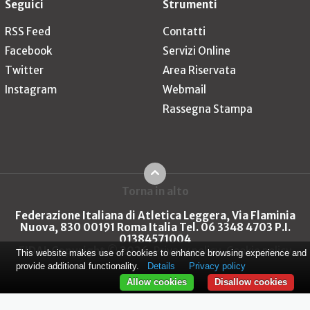
Seguici
Strumenti
RSS Feed
Contatti
Facebook
Servizi Online
Twitter
Area Riservata
Instagram
Webmail
Rassegna Stampa
Torna in alto
Federazione Italiana di Atletica Leggera, Via Flaminia
Nuova, 830 00191 Roma Italia Tel. 06 3348 4703 P.I.
01384571004
FIDAL Copyright © 2026
Privacy policy
Cookie policy
This website makes use of cookies to enhance browsing experience and
provide additional functionality.
Details
Privacy policy
Allow cookies
Disallow cookies