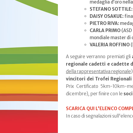
medaglia d’oro nella
STEFANO SOTTILE:
DAISY OSAKUE:
fina
PIETRO RIVA:
medag
CARLA PRIMO
(ASD 
mondiale master di c
VALERIA ROFFINO
(
A seguire verranno premiati gli
regionale cadetti e cadette d
della rappresentativa regionale
)
vincitori dei Trofei Regionali
Prix Certificato 5km-10km-m
dicembre), per finire con le
soci
SCARICA QUI L'ELENCO COMP
In caso di segnalazioni sull'elenc