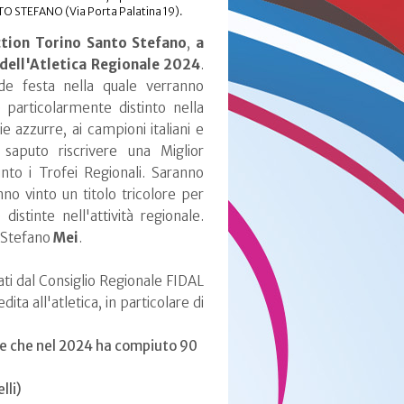
 STEFANO (Via Porta Palatina 19).
ction Torino Santo Stefano
,
a
dell'Atletica Regionale 2024
.
e festa nella quale verranno
 particolarmente distinto nella
e azzurre, ai campioni italiani e
saputo riscrivere una Miglior
into i Trofei Regionali. Saranno
o vinto un titolo tricolore per
stinte nell'attività regionale.
Stefano
Mei
.
ati dal Consiglio Regionale FIDAL
ita all'atletica, in particolare di
 e che nel 2024 ha compiuto 90
lli)