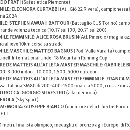
RDO FRATI
(Safatletica Piemonte)
NILE: ELEONORA CURTABBI
(Atl. Giò 22 Rivera), campionessa 
oma 2024
ILE: STEPHEN AWUAH BAFFOUR
(Battaglio CUS Torino) camp
rande valenza tecnica (10.17 sui 100, 20.71 sui 200)
ILE FEMMINILE: ALICE ROSA BRUSIN
(Atl. Pinerolo) maglia a
na allieve 10km corsa su strada
NILE MASCHILE: MATTEO BAGNUS
(Pod. Valle Varaita) campione
 nell'International Under 18 Mountain Running Cup
E DE MATTEIS ALL’ATLETA MASTER MASCHILE: GABRIELE 
.500-3.000 indoor, 10.000, 1.500, 5000 outdoor
E DE MATTEIS ALL’ATLETA MASTER FEMMINILE: FRANCA
ssa italiana SM80 di 200-400-1500-marcia 5000, cross e me
O ROCCA: GIORGIO SILVESTRO
(alla memoria)
 FROLA
(Sky Sport)
MEMORIA: GIUSEPPE BIANCO
fondatore della Libertas Forno
LETI
 metri. finalista olimpico, medaglia di bronzo agli Europei di 