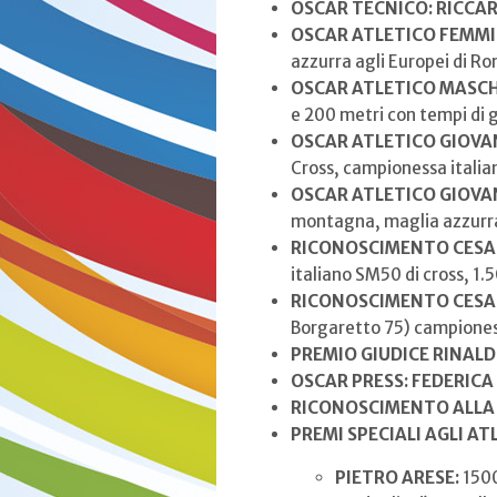
OSCAR TECNICO: RICCA
OSCAR ATLETICO FEMMI
azzurra agli Europei di R
OSCAR ATLETICO MASCH
e 200 metri con tempi di g
OSCAR ATLETICO GIOVAN
Cross, campionessa italia
OSCAR ATLETICO GIOVA
montagna, maglia azzurra
RICONOSCIMENTO CESAR
italiano SM50 di cross, 1
RICONOSCIMENTO CESAR
Borgaretto 75) campione
PREMIO GIUDICE RINALD
OSCAR PRESS: FEDERICA
RICONOSCIMENTO ALLA 
PREMI SPECIALI AGLI AT
PIETRO ARESE:
1500