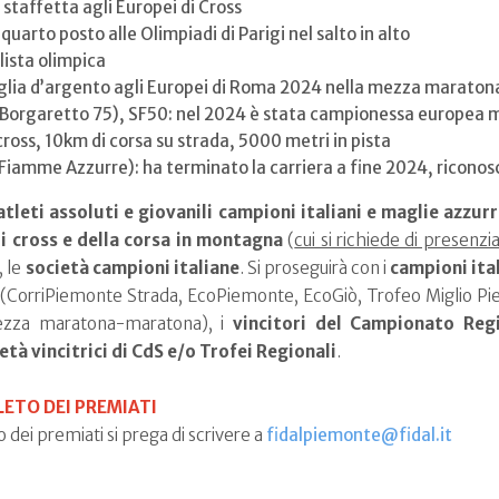
 staffetta agli Europei di Cross
quarto posto alle Olimpiadi di Parigi nel salto in alto
lista olimpica
lia d’argento agli Europei di Roma 2024 nella mezza maratona
Borgaretto 75), SF50: nel 2024 è stata campionessa europea m
ross, 10km di corsa su strada, 5000 metri in pista
Fiamme Azzurre): ha terminato la carriera a fine 2024, riconos
atleti assoluti e giovanili campioni italiani e maglie azzur
i cross e della corsa in montagna
(
cui si richiede di presenzi
, le
società campioni italiane
. Si proseguirà con i
campioni ita
(CorriPiemonte Strada, EcoPiemonte, EcoGiò, Trofeo Miglio P
ezza maratona-maratona), i
vincitori del Campionato Reg
età vincitrici di CdS e/o Trofei Regionali
.
LETO DEI PREMIATI
o dei premiati si prega di scrivere a
fidalpiemonte@fidal.it