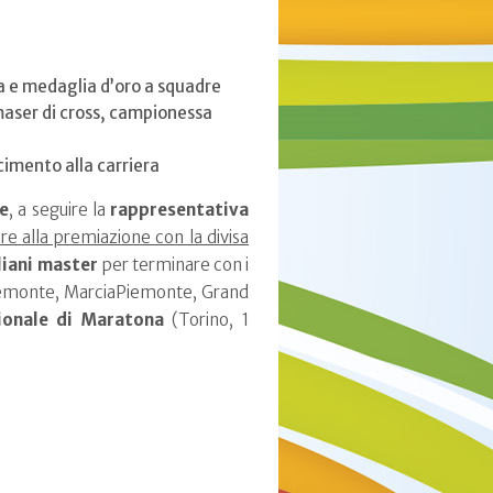
 e medaglia d’oro a squadre
aser di cross, campionessa
cimento alla carriera
re
, a seguire la
rappresentativa
are alla premiazione con la divisa
liani master
per terminare con i
iemonte, MarciaPiemonte, Grand
ionale di Maratona
(Torino, 1