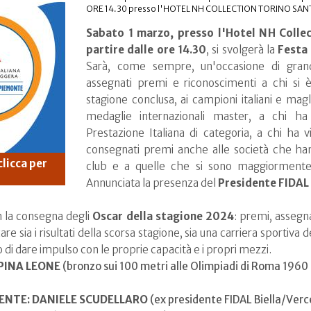
ORE 14.30 presso l'HOTEL NH COLLECTION TORINO SANTO
Sabato 1 marzo, presso l'Hotel NH Colle
partire dalle ore 14.30
, si svolgerà la
Festa 
Sarà, come sempre, un'occasione di grand
assegnati premi e riconoscimenti a chi si è
stagione conclusa, ai campioni italiani e magli
medaglie internazionali master, a chi ha 
Prestazione Italiana di categoria, a chi ha v
consegnati premi anche alle società che hann
clicca per
club e a quelle che si sono maggiormente di
Annunciata la presenza del
Presidente FIDAL
on la consegna degli
Oscar della stagione 2024
: premi, assegn
 sia i risultati della scorsa stagione, sia una carriera sportiva ded
to di dare impulso con le proprie capacità e i propri mezzi.
PPINA LEONE
(bronzo sui 100 metri alle Olimpiadi di Roma 1960
GENTE: DANIELE SCUDELLARO
(ex presidente FIDAL Biella/Verce