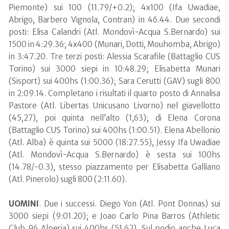
Piemonte) sui 100 (11.79/+0.2); 4x100 (Ifa Uwadiae,
Abrigo, Barbero Vignola, Contran) in 46.44. Due secondi
posti: Elisa Calandri (Atl. Mondovì-Acqua S.Bernardo) sui
1500 in 4:29.36; 4x400 (Munari, Dotti, Mouhomba, Abrigo)
in 3:47.20. Tre terzi posti: Alessia Scarafile (Battaglio CUS
Torino) sui 3000 siepi in 10:48.29; Elisabetta Munari
(Sisport) sui 400hs (1:00.36); Sara Cerutti (GAV) sugli 800
in 2:09.14. Completano i risultati il quarto posto di Annalisa
Pastore (Atl. Libertas Unicusano Livorno) nel giavellotto
(45,27), poi quinta nell’alto (1,63); di Elena Corona
(Battaglio CUS Torino) sui 400hs (1:00.51). Elena Abellonio
(Atl. Alba) è quinta sui 5000 (18:27.55), Jessy Ifa Uwadiae
(Atl. Mondovì-Acqua S.Bernardo) è sesta sui 100hs
(14.78/-0.3), stesso piazzamento per Elisabetta Galliano
(Atl. Pinerolo) sugli 800 (2:11.60).
UOMINI
. Due i successi. Diego Yon (Atl. Pont Donnas) sui
3000 siepi (9:01.20); e Joao Carlo Pina Barros (Athletic
Club 96 Alperia) sui 400hs (51.62). Sul podio anche Luca