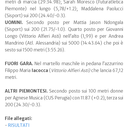
metri di marcia (29:34.98); Sarah Moresco (Futuratletica
Piemonte) nel lungo (5,78/+1.2); Maddalena Paolucci
(Sisport) sui 200 (24.40/-0.3).
UOMINI.
Secondo posto per Mattia Jason Ndongala
(Sisport) sui 200 (21.75/-1.0). Quarto posto per Giovanni
Longo (Vittorio Alfieri Asti) nell’alto (1,99) e per Andrea
Mandrino (Atl. Alessandria) sui 5000 (14:43.64) che poi è
sesto sui 1500 metri (3:55.26).
FUORI GARA.
Nel martello maschile in pedana l’azzurrino
Filippo Maria
Iacocca
(
Vittorio Alfieri Asti)
che lancia 67,12
metri.
ALTRI PIEMONTESI.
Secondo posto sui 100 metri donne
per Agnese Musica (CUS Perugia) con 11.87 (+0.2), terza sui
200 (24.30/-0.3).
File allegati:
-
RISULTATI