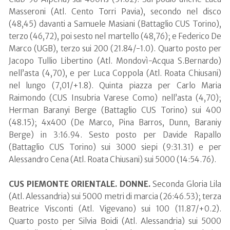
Masseroni (Atl. Cento Torri Pavia), secondo nel disco
(48,45) davanti a Samuele Masiani (Battaglio CUS Torino),
terzo (46,72), poi sesto nel martello (48,76); e Federico De
Marco (UGB), terzo sui 200 (21.84/-1.0). Quarto posto per
Jacopo Tullio Libertino (Atl. Mondovì-Acqua S.Bernardo)
nell’asta (4,70), e per Luca Coppola (Atl. Roata Chiusani)
nel lungo (7,01/+1.8). Quinta piazza per Carlo Maria
Raimondo (CUS Insubria Varese Como) nell’asta (4,70);
Herman Baranyi Berge (Battaglio CUS Torino) sui 400
(48.15); 4x400 (De Marco, Pina Barros, Dunn, Baraniy
Berge) in 3:16.94. Sesto posto per Davide Rapallo
(Battaglio CUS Torino) sui 3000 siepi (9:31.31) e per
Alessandro Cena (Atl. Roata Chiusani) sui 5000 (14:54.76).
CUS PIEMONTE ORIENTALE. DONNE.
Seconda Gloria Lila
(Atl. Alessandria) sui 5000 metri di marcia (26:46.53); terza
Beatrice Visconti (Atl. Vigevano) sui 100 (11.87/+0.2).
Quarto posto per Silvia Boidi (Atl. Alessandria) sui 5000