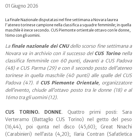
01 Giugno 2026
La Finale Nazionale disputatasi nel fine settimana a Novara laurea
l'ateneo torinese campione nella classifica a squadre femminile; in quella
maschile è inece secondo. CUS Piemonte ortientale ottavo con le donne,
16mo con gli uomini.
La
finale nazionale dei CNU
dello scorso fine settimana a
Novara va in archivio con il successo del
CUS Torino
nella
classifica femminile con 60 punti, davanti a CUS Padova
(48) e CUS Parma (29) e con il secondo posto dell’ateneo
torinese in quella maschile (40 punti) alle spalle del CUS
Padova (47). Il
CUS Piemonte Orientale
, organizzatore
dell’evento, chiude all’ottavo posto tra le donne (18) e al
16mo tra gli uomini (12).
CUS TORINO. DONNE
. Quattro primi posti: Sara
Verteramo (Battaglio CUS Torino) nel getto del peso
(16,44), poi qunta nel disco (45,60); Great Nnachi
(Carabinieri) nell’asta (4,20); Ilaria Contran (Safatletica