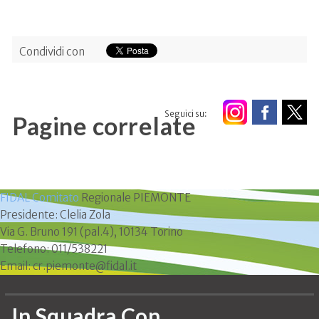
Condividi con
Seguici su:
Pagine correlate
FIDAL Comitato
Regionale PIEMONTE
Presidente: Clelia Zola
Via G. Bruno 191 (pal.4), 10134 Torino
Telefono: 011/538221
Email: cr.piemonte@fidal.it
In Squadra Con