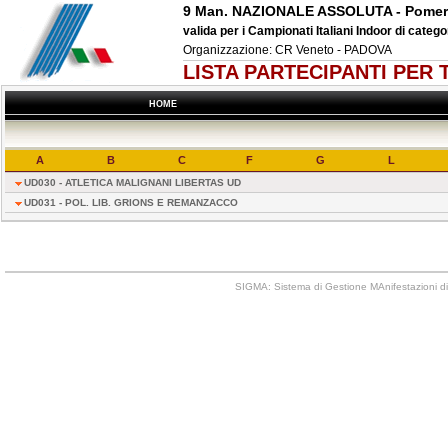
9 Man. NAZIONALE ASSOLUTA - Pomer
valida per i Campionati Italiani Indoor di categ
Organizzazione: CR Veneto - PADOVA
LISTA PARTECIPANTI PER
HOME
A
B
C
F
G
L
UD030 - ATLETICA MALIGNANI LIBERTAS UD
UD031 - POL. LIB. GRIONS E REMANZACCO
SIGMA: Sistema di Gestione MAnifestazioni di 