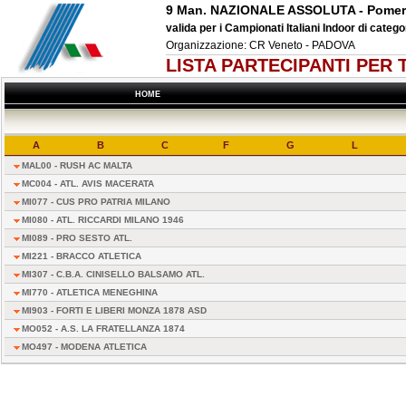
9 Man. NAZIONALE ASSOLUTA - Pomer
valida per i Campionati Italiani Indoor di categ
Organizzazione: CR Veneto - PADOVA
LISTA PARTECIPANTI PER
HOME
A
B
C
F
G
L
MAL00 - RUSH AC MALTA
MC004 - ATL. AVIS MACERATA
MI077 - CUS PRO PATRIA MILANO
MI080 - ATL. RICCARDI MILANO 1946
MI089 - PRO SESTO ATL.
MI221 - BRACCO ATLETICA
MI307 - C.B.A. CINISELLO BALSAMO ATL.
MI770 - ATLETICA MENEGHINA
MI903 - FORTI E LIBERI MONZA 1878 ASD
MO052 - A.S. LA FRATELLANZA 1874
MO497 - MODENA ATLETICA