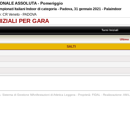
IONALE ASSOLUTA - Pomeriggio
mpionati Italiani Indoor di categoria - Padova, 31 gennaio 2021 - Palaindoor
e: CR Veneto - PADOVA
NIZIALI PER GARA
Turni Iniziali
Ultimo
SALTI
 Sistema di Gestione MAnifestazioni di Atletica Leggera - Proprietà: FIDAL - Realizzazione: AM-