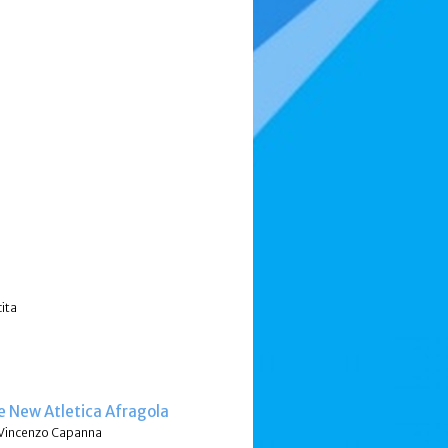
cita
 e New Atletica Afragola
vo Vincenzo Capanna