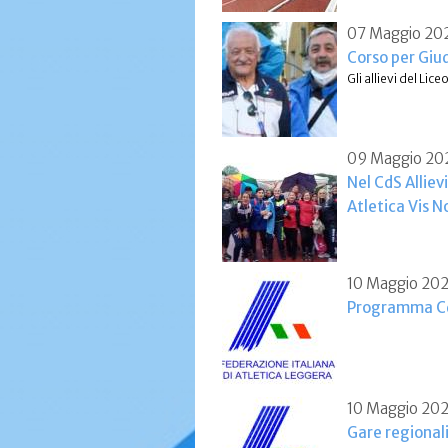
07 Maggio 20
Corso per Giud
Gli allievi del L
09 Maggio 20
Nel CdS Alliev
Atletica Vis N
10 Maggio 20
Programma CdS
10 Maggio 20
Gare regional