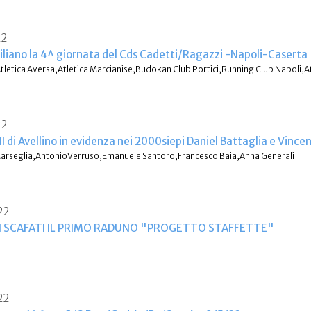
22
iliano la 4^ giornata del Cds Cadetti/Ragazzi -Napoli-Caserta
Atletica Aversa,Atletica Marcianise,Budokan Club Portici,Running Club Napoli,At
22
 di Avellino in evidenza nei 2000siepi Daniel Battaglia e Vinc
 Marseglia,AntonioVerruso,Emanuele Santoro,Francesco Baia,Anna Generali
22
I SCAFATI IL PRIMO RADUNO "PROGETTO STAFFETTE"
22