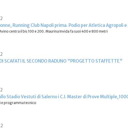
22
onne, Running Club Napoli prima. Podio per Atletica Agropoli e
 Avino centra il bis 100 e 200. Maurina Invida fa suoi 400 e 800 metri
22
 DI SCAFATI IL SECONDO RADUNO "PROGETTO STAFFETTE"
22
lo Stadio Vestuti di Salerno i C.I. Master di Prove Multiple,10
tti e programma tecnico
22