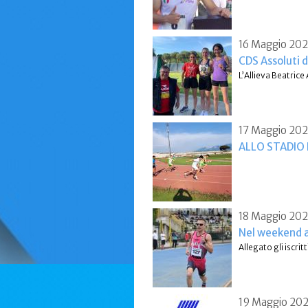
16 Maggio 20
CDS Assoluti d
L’Allieva Beatrice
17 Maggio 20
ALLO STADIO
18 Maggio 20
Nel weekend al
Allegato gli iscri
19 Maggio 20