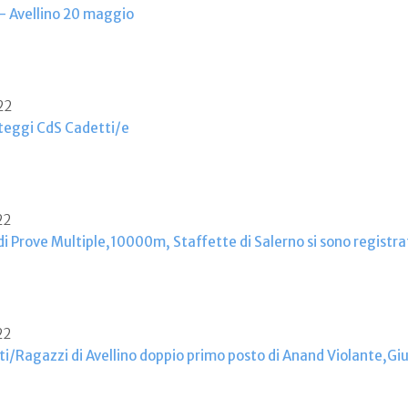
 - Avellino 20 maggio
22
teggi CdS Cadetti/e
22
 di Prove Multiple,10000m, Staffette di Salerno si sono registrat
22
ti/Ragazzi di Avellino doppio primo posto di Anand Violante,G