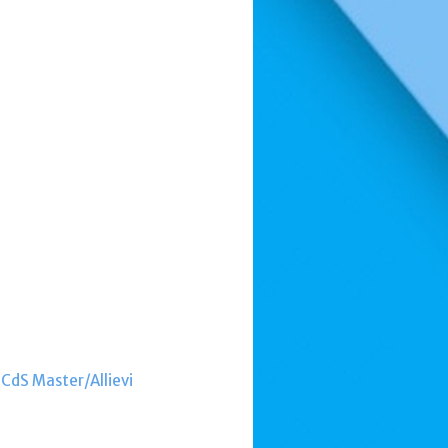
 CdS Master/Allievi