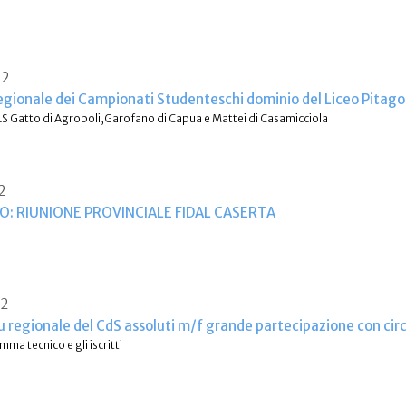
22
Regionale dei Campionati Studenteschi dominio del Liceo Pitag
 LS Gatto di Agropoli,Garofano di Capua e Mattei di Casamicciola
2
O: RIUNIONE PROVINCIALE FIDAL CASERTA
22
u regionale del CdS assoluti m/f grande partecipazione con cir
mma tecnico e gli iscritti