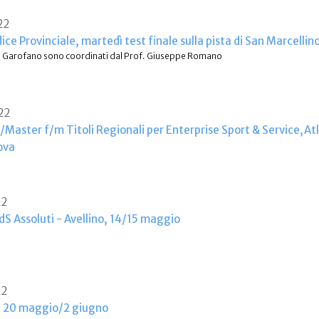
22
ice Provinciale, martedì test finale sulla pista di San Marcellin
iceo Garofano sono coordinati dal Prof. Giuseppe Romano
22
i/Master f/m Titoli Regionali per Enterprise Sport & Service,At
ova
22
 Assoluti - Avellino, 14/15 maggio
22
i 20 maggio/2 giugno