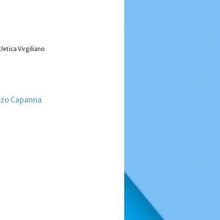
letica Virgiliano
enzo Capanna