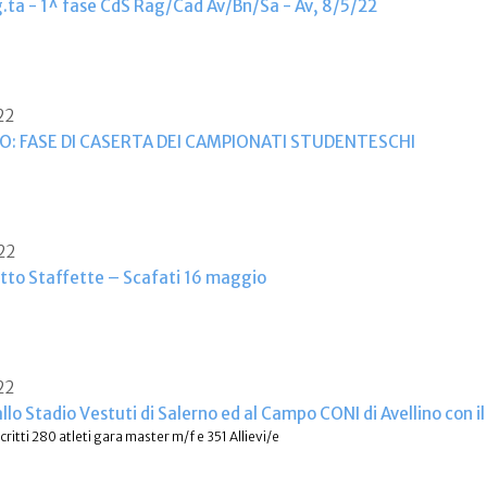
.ta - 1^ fase CdS Rag/Cad Av/Bn/Sa - Av, 8/5/22
22
O: FASE DI CASERTA DEI CAMPIONATI STUDENTESCHI
22
to Staffette – Scafati 16 maggio
22
lo Stadio Vestuti di Salerno ed al Campo CONI di Avellino con il
critti 280 atleti gara master m/f e 351 Allievi/e