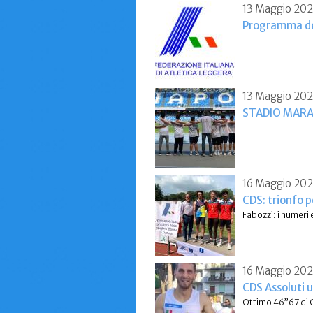
13 Maggio 20
Programma def
13 Maggio 20
STADIO MAR
16 Maggio 20
CDS: trionfo p
Fabozzi: i numeri 
16 Maggio 20
CDS Assoluti u
Ottimo 46”67 di G