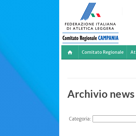
Skip
to
main
content
Comitato Regionale
At
Archivio news
Categoria: