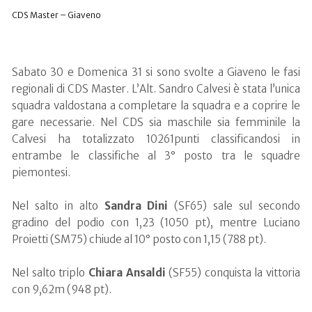
CDS Master – Giaveno
di Valle D Aosta
Sabato 30 e Domenica 31 si sono svolte a Giaveno le fasi
regionali di CDS Master. L’Alt. Sandro Calvesi è stata l’unica
squadra valdostana a completare la squadra e a coprire le
gare necessarie. Nel CDS sia maschile sia femminile la
Calvesi ha totalizzato 10261punti classificandosi in
entrambe le classifiche al 3° posto tra le squadre
piemontesi.
Nel salto in alto
Sandra
Dini
(SF65) sale sul secondo
gradino del podio con 1,23 (1050 pt), mentre Luciano
Proietti (SM75) chiude al 10° posto con 1,15 (788 pt).
Nel salto triplo
Chiara
Ansaldi
(SF55) conquista la vittoria
con 9,62m (948 pt).