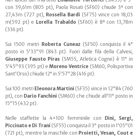
con 39,61m (805 pt), Paola Rosati (SF60) chiude 3ª con
27,43m (727 pt),
Rossella
Bardi
(SF75) vince con 18,03
m(592 pt) e
Lorella
Trabaldo
(SF60) è 8ª con 13,78m
(336 pt).
Sui 1500 metri
Roberta
Cuneaz
(SF50) conquista il 4°
posto in 5'33"91 (843 pt). Fuori dalle fila della Calvesi,
Giuseppe
Fausto
Piras
(SM55, Atletica Cogne) è 11° in
5'45"93 (395 pt) e
Moreno
Ventrice
(SM60, Polisportiva
Sant'Orso) chiude 12° in 5'57"28 (416 pt).
Sui 100 metri
Eleonora
Martini
(SF35) vince in 12"84 (760
pt), con
Dario
Fanchini
(SM60) che chiude all'11° posto in
15"15 (432 pt).
Nelle staffette la 4×100 femminile con
Dini, Sergi,
Piccinato e Di Trani
(SF55) conquista il 3° posto in 1'05"01
(721 pt), mentre la maschile con
Proietti, Vesan, Cout e