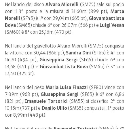
Nel lancio del disco
Alvaro
Miorelli
(SM75) sale sul podio
con il 3° posto e la misura di 31,60m (899 pt),
Marta
Norelli
(SF45) è 1ª con 29,04m (665 pt),
Giovambattista
Bova
(SM65) chiude 6° con 26,07m (566 pt) e
Luigi
Vesan
(SM60) è 8° con 25,16m (473 pt).
Nel lancio del giavellotto Alvaro Miorelli (SM75) conquista
la vittoria con 30,44 (866 pt),
Sandra
Dini
(SF65) è 4ª con
14,70 (494 pt),
Giuseppina
Sergi
(SF65) chiude 6ª con
13,68 (451 pt) e
Giovambattista
Bova
(SM65) è 3° con
17,40 (325 pt).
Nel lancio del peso
Maria
Luisa
Finazzi
(SF80) vince con
7,39m (968 pt),
Giuseppina
Sergi
(SF65) è 6ª con 6,86
(821 pt),
Emanuele
Tortorici
(SM55) si classifica 2° con
10,15m (737 pt) e
Danilo
Ullio
(SM35) conquista il 1° posto
con 8,99m (448 pt).
Nel lancio del martello
Emanuele
Tortorici
(SM55) è 3°