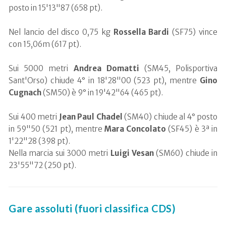
posto in 15'13"87 (658 pt).
Nel lancio del disco 0,75 kg
Rossella
Bardi
(SF75) vince
con 15,06m (617 pt).
Sui 5000 metri
Andrea
Domatti
(SM45, Polisportiva
Sant'Orso) chiude 4° in 18'28"00 (523 pt), mentre
Gino
Cugnach
(SM50) è 9° in 19'42"64 (465 pt).
Sui 400 metri
Jean
Paul
Chadel
(SM40) chiude al 4° posto
in 59"50 (521 pt), mentre
Mara
Concolato
(SF45) è 3ª in
1'22"28 (398 pt).
Nella marcia sui 3000 metri
Luigi
Vesan
(SM60) chiude in
23'55"72 (250 pt).
Gare assoluti (fuori classifica CDS)