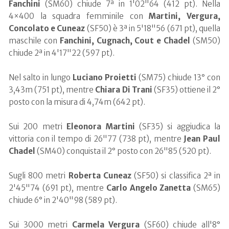
Fanchini
(SM60) chiude 7ª in 1'02"64 (412 pt). Nella
4×400 la squadra femminile con
Martini, Vergura,
Concolato e Cuneaz
(SF50) è 3ª in 5'18"56 (671 pt), quella
maschile con
Fanchini, Cugnach, Cout e Chadel
(SM50)
chiude 2ª in 4'17"22 (597 pt).
Nel salto in lungo
Luciano
Proietti
(SM75) chiude 13° con
3,43m (751 pt), mentre
Chiara
Di
Trani
(SF35) ottiene il 2°
posto con la misura di 4,74m (642 pt).
Sui 200 metri
Eleonora
Martini
(SF35) si aggiudica la
vittoria con il tempo di 26"77 (738 pt), mentre
Jean Paul
Chadel
(SM40) conquista il 2° posto con 26"85 (520 pt).
Sugli 800 metri
Roberta Cuneaz
(SF50) si classifica 2ª in
2'45"74 (691 pt), mentre
Carlo Angelo Zanetta
(SM65)
chiude 6° in 2'40"98 (589 pt).
Sui 3000 metri
Carmela Vergura
(SF60) chiude all'8°