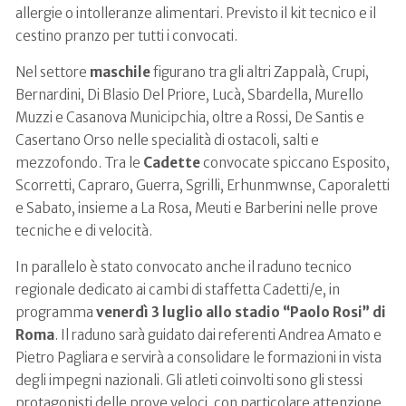
allergie o intolleranze alimentari. Previsto il kit tecnico e il
cestino pranzo per tutti i convocati.
Nel settore
maschile
figurano tra gli altri Zappalà, Crupi,
Bernardini, Di Blasio Del Priore, Lucà, Sbardella, Murello
Muzzi e Casanova Municipchia, oltre a Rossi, De Santis e
Casertano Orso nelle specialità di ostacoli, salti e
mezzofondo. Tra le
Cadette
convocate spiccano Esposito,
Scorretti, Capraro, Guerra, Sgrilli, Erhunmwnse, Caporaletti
e Sabato, insieme a La Rosa, Meuti e Barberini nelle prove
tecniche e di velocità.
In parallelo è stato convocato anche il raduno tecnico
regionale dedicato ai cambi di staffetta Cadetti/e, in
programma
venerdì 3 luglio allo stadio “Paolo Rosi” di
Roma
. Il raduno sarà guidato dai referenti Andrea Amato e
Pietro Pagliara e servirà a consolidare le formazioni in vista
degli impegni nazionali. Gli atleti coinvolti sono gli stessi
protagonisti delle prove veloci, con particolare attenzione