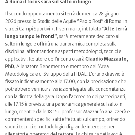
A Roma il focus sarà sul salto in lungo
Il secondo appuntamento si terrà domenica 28 giugno
2026 presso lo Stadio delle Aquile “Paolo Rosi” di Roma, in
via dei Campi Sportivi 7. Il seminario, intitolato
“Alte terrà
lungo tempo le fronti”
, sarà interamente dedicato al
salto in lungo e offrirà una panoramica completa sulla
disciplina, affrontandone aspetti metodologici, tecnici e
applicativi. Relatore dell’incontro sarà
Claudio Mazzaufo,
PhD
, Allenatore Benemerito e membro dell’Area
Metodologica e di Sviluppo della FIDAL. L’orario di avvio è
fissato indicativamente alle 17.00, con la precisazione che
potrebbero verificarsi variazioni legate alla concomitanza
con la diretta della gara. Dopo l’accredito dei partecipanti,
alle 17.15 è prevista una panoramica generale sul salto in
lungo, mentre dalle 18.15 il professor Mazzaufo analizzerà e
commenterà specifici salti effettuati sul campo, offrendo
spunti tecnici e metodologici di grande interesse per
allenatori e operatori del settore. La chiusura dei lavori è