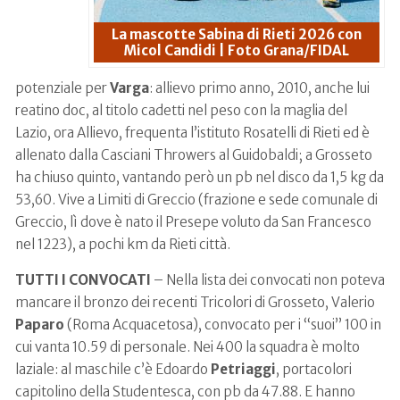
La mascotte Sabina di Rieti 2026 con
Micol Candidi | Foto Grana/FIDAL
potenziale per
Varga
: allievo primo anno, 2010, anche lui
reatino doc, al titolo cadetti nel peso con la maglia del
Lazio, ora Allievo, frequenta l’istituto Rosatelli di Rieti ed è
allenato dalla Casciani Throwers al Guidobaldi; a Grosseto
ha chiuso quinto, vantando però un pb nel disco da 1,5 kg da
53,60. Vive a Limiti di Greccio (frazione e sede comunale di
Greccio, lì dove è nato il Presepe voluto da San Francesco
nel 1223), a pochi km da Rieti città.
TUTTI I CONVOCATI
– Nella lista dei convocati non poteva
mancare il bronzo dei recenti Tricolori di Grosseto, Valerio
Paparo
(Roma Acquacetosa), convocato per i “suoi” 100 in
cui vanta 10.59 di personale. Nei 400 la squadra è molto
laziale: al maschile c’è Edoardo
Petriaggi
, portacolori
capitolino della Studentesca, con pb da 47.88. E hanno