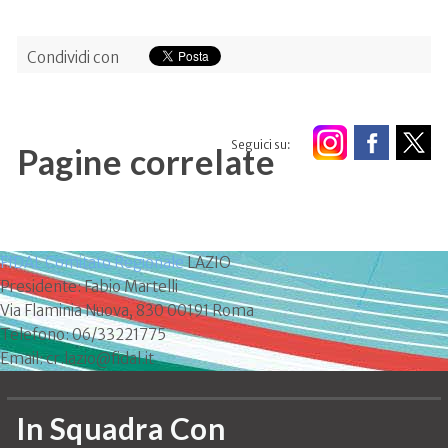
Condividi con
Seguici su:
Pagine correlate
FIDAL Comitato Regionale
LAZIO
Presidente: Fabio Martelli
Via Flaminia Nuova, 830 00191 Roma
Telefono: 06/33221775
Email: cr.lazio@fidal.it
In Squadra Con