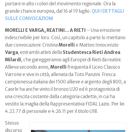
portare in alto i colori del movimento regionale. Ora la
grande chance europea, dal 16 al 19 luglio.
QUI I DETTAGLI
SULLE CONVOCAZIONI
MORELLI E VARGA, REATINI… A RIETI
– Una emozione
indescrivibile per loro. Così, un capitolo a parte lo meritano
due convocazioni: Cristina
Morelli
e Matteo Innocenzio
Varga
, entrambi atleti della
Studentesca Rieti Andrea
Milardi
, che gareggeranno agli Europei di Rieti da reatini.
Allieva secondo anno,
Morelli
frequenta il Liceo Classico
Varrone e vive in città, allenata da Toto Panzini. Fresca
campionessa italiana dei 1500 allieve e argento degli 800, a
Caorle ha anche vinto il bronzo U20 ed è protagonista di
una crescita costante dalla categoria cadette, in cui ha
vestito la maglia della Rappresentativa FIDAL Lazio. Per lei
4.22.77 di personale e 4:26.11 per il titolo U18.
Stesso
discorso