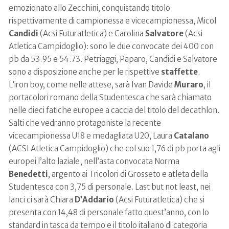
emozionato allo Zecchini, conquistando titolo
rispettivamente di campionessa e vicecampionessa, Micol
Candidi
(Acsi Futuratletica) e Carolina
Salvatore
(Acsi
Atletica Campidoglio): sono le due convocate dei 400 con
pb da 53.95 e 54.73. Petriaggi, Paparo, Candidi e Salvatore
sono a disposizione anche per le rispettive
staffette
.
L’iron boy, come nelle attese, sarà Ivan Davide
Muraro
, il
portacolori romano della Studentesca che sarà chiamato
nelle dieci fatiche europee a caccia del titolo del decathlon.
Salti che vedranno protagoniste la recente
vicecampionessa U18 e medagliata U20, Laura
Catalano
(ACSI Atletica Campidoglio) che col suo 1,76 di pb porta agli
europei l’alto laziale; nell’asta convocata Norma
Benedetti
, argento ai Tricolori di Grosseto e atleta della
Studentesca con 3,75 di personale. Last but not least, nei
lanci ci sarà Chiara
D’Addario
(Acsi Futuratletica) che si
presenta con 14,48 di personale fatto quest’anno, con lo
standard in tasca da tempo e il titolo italiano di categoria