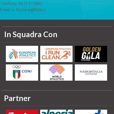
Telefono: 0471 972882
Email: cr.bolzano@fidal.it
In Squadra Con
Partner