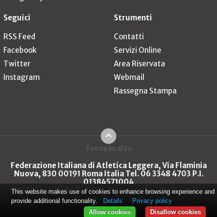
Seguici
Strumenti
RSS Feed
Contatti
Facebook
Servizi Online
Twitter
Area Riservata
Instagram
Webmail
Rassegna Stampa
Torna in alto
Federazione Italiana di Atletica Leggera, Via Flaminia
Nuova, 830 00191 Roma Italia Tel. 06 3348 4703 P.I.
01384571004
FIDAL Copyright © 2026
Privacy policy
Cookie policy
This website makes use of cookies to enhance browsing experience and
provide additional functionality.
Details
Privacy policy
Allow cookies
Disallow cookies