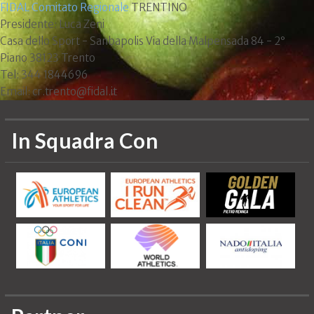
FIDAL Comitato Regionale
TRENTINO
Presidente: Luca Zeni
Casa dello Sport - Sanbapolis Via della Malpensada 84 - 2°
Piano 38123 Trento
Tel: 344 1844696
Email: cr.trento@fidal.it
In Squadra Con