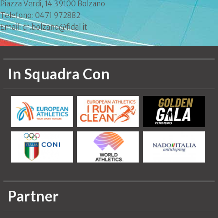
Piazza Verdi, 14 39100 Bolzano
Telefono: 0471 972882
Email: cr.bolzano@fidal.it
In Squadra Con
Partner