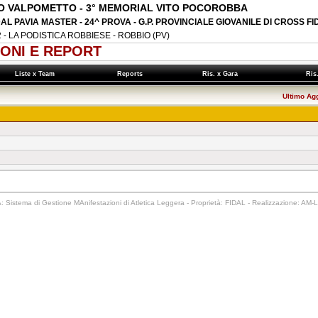
O VALPOMETTO - 3° MEMORIAL VITO POCOROBBA
DAL PAVIA MASTER - 24^ PROVA - G.P. PROVINCIALE GIOVANILE DI CROSS FI
2 - LA PODISTICA ROBBIESE - ROBBIO (PV)
ONI E REPORT
Liste x Team
Reports
Ris. x Gara
Ris
Ultimo Ag
 Sistema di Gestione MAnifestazioni di Atletica Leggera - Proprietà: FIDAL - Realizzazione: AM-