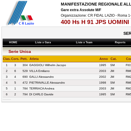
MANIFESTAZIONE REGIONALE ALLI
Gare extra Assolute M/F
Organizzazione: CR FIDAL LAZIO - Roma 1
400 Hs H 91 JPS UOMINI 
SER
HOME
Liste x Gara
Liste x Team
Reports
Serie Unica
Clas.
Cors.
Pett.
Atleta
Anno
Cat.
Cod
1
3
304
GAGGIOLI Wilhelm Jacopo
1995
SM
FI0
2
6
529
VILLA Emiliano
2003
JM
RM0
3
4
690
GALLI Alessandro
2002
JM
RM
4
5
472
PIETRAVALLE Alessandro
1998
SM
RM0
5
1
784
TERRIACA Andrea
2003
JM
RM
6
2
794
DI CARLO Davide
1995
SM
RM5