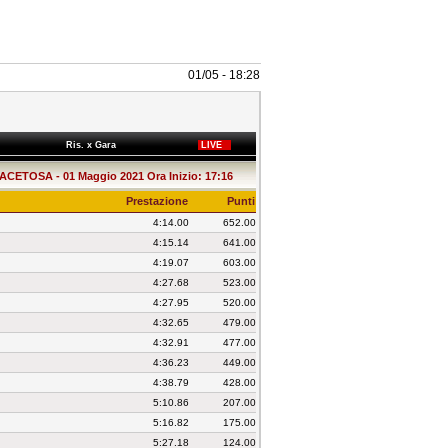
01/05 - 18:28
Ris. x Gara
LIVE
CETOSA - 01 Maggio 2021 Ora Inizio: 17:16
Prestazione
Punti
4:14.00
652.00
4:15.14
641.00
4:19.07
603.00
4:27.68
523.00
4:27.95
520.00
4:32.65
479.00
4:32.91
477.00
4:36.23
449.00
4:38.79
428.00
5:10.86
207.00
5:16.82
175.00
5:27.18
124.00