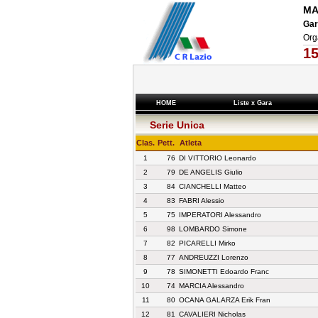
MA
Gar
Org
15
HOME
Liste x Gara
Serie Unica
Clas.
Pett.
Atleta
1
76
DI VITTORIO Leonardo
2
79
DE ANGELIS Giulio
3
84
CIANCHELLI Matteo
4
83
FABRI Alessio
5
75
IMPERATORI Alessandro
6
98
LOMBARDO Simone
7
82
PICARELLI Mirko
8
77
ANDREUZZI Lorenzo
9
78
SIMONETTI Edoardo Franc
10
74
MARCIA Alessandro
11
80
OCANA GALARZA Erik Fran
12
81
CAVALIERI Nicholas