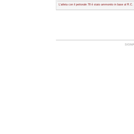
L'atleta con il pettorale 78 è stato ammonito in base al R.C.
SIGMA: