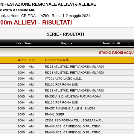
NIFESTAZIONE REGIONALE ALLIEVI e ALLIEVE
e extra Assolute M/F
anizzazione: CR FIDAL LAZIO - Roma 1-2 maggio 2021
00m ALLIEVI - RISULTATI
SERIE - RISULTATI
Liste x Team
Reports
Turni Iniziali
STADIO P.ROSI ACQUA
Anno
Cat.
Codice Società
2005
AM
RI223 ATL.STUD. RIETI ANDREA MILARDI
2004
AM
RI223 ATL.STUD. RIETI ANDREA MILARDI
2004
AM
VT501 ALTO LAZIO A.S.D.
2004
AM
RS195 RCF ROMA SUD
2004
AM
RI223 ATL.STUD. RIETI ANDREA MILARDI
2005
AM
RM555 A.S.D. ATLETICA FUTURA ROMA
2004
AM
RS195 RCF ROMA SUD
2005
AM
RM057 FIAMME GIALLE G. SIMONI
2005
AM
RM041 GSBR
2004
AM
LT302 SSD FORMIA ATL. LEGGERA A R.L.
2005
AM
RM046 ACSI CAMPIDOGLIO PALATINO
2005
AM
RM046 ACSI CAMPIDOGLIO PALATINO