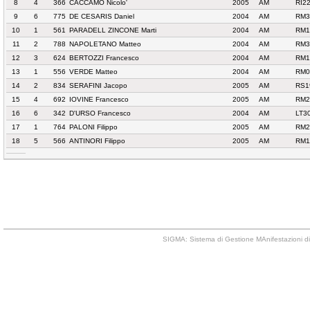
8
4
366
CACCAMO Nicolo'
2005
AM
RI2
9
6
775
DE CESARIS Daniel
2004
AM
RM3
10
1
561
PARADELL ZINCONE Marti
2004
AM
RM1
11
2
788
NAPOLETANO Matteo
2004
AM
RM3
12
3
624
BERTOZZI Francesco
2004
AM
RM1
13
1
556
VERDE Matteo
2004
AM
RM0
14
2
834
SERAFINI Jacopo
2005
AM
RS1
15
4
692
IOVINE Francesco
2005
AM
RM2
16
6
342
D'URSO Francesco
2004
AM
LT3
17
1
764
PALONI Filippo
2005
AM
RM2
18
5
566
ANTINORI Filippo
2005
AM
RM1
SIGMA: Sistema di Gestione MAnifestazioni di 