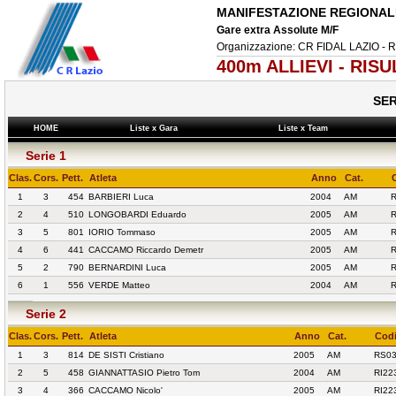
MANIFESTAZIONE REGIONALE
Gare extra Assolute M/F
Organizzazione: CR FIDAL LAZIO - 
400m ALLIEVI - RISU
SER
HOME
Liste x Gara
Liste x Team
Serie 1
Clas.
Cors.
Pett.
Atleta
Anno
Cat.
1
3
454
BARBIERI Luca
2004
AM
R
2
4
510
LONGOBARDI Eduardo
2005
AM
R
3
5
801
IORIO Tommaso
2005
AM
R
4
6
441
CACCAMO Riccardo Demetr
2005
AM
5
2
790
BERNARDINI Luca
2005
AM
R
6
1
556
VERDE Matteo
2004
AM
Serie 2
Clas.
Cors.
Pett.
Atleta
Anno
Cat.
Codi
1
3
814
DE SISTI Cristiano
2005
AM
RS0
2
5
458
GIANNATTASIO Pietro Tom
2004
AM
RI22
3
4
366
CACCAMO Nicolo'
2005
AM
RI22