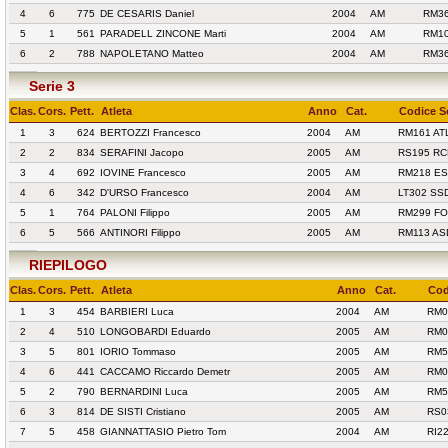
4
6
775
DE CESARIS Daniel
2004
AM
RM36
5
1
561
PARADELL ZINCONE Marti
2004
AM
RM10
6
2
788
NAPOLETANO Matteo
2004
AM
RM3
Serie 3
Clas.
Cors.
Pett.
Atleta
Anno
Cat.
Codice S
1
3
624
BERTOZZI Francesco
2004
AM
RM161 AT
2
2
834
SERAFINI Jacopo
2005
AM
RS195 RC
3
4
692
IOVINE Francesco
2005
AM
RM218 ES
4
6
342
D'URSO Francesco
2004
AM
LT302 SSD
5
1
764
PALONI Filippo
2005
AM
RM299 F
6
5
566
ANTINORI Filippo
2005
AM
RM113 AS
RIEPILOGO
Clas.
Cors.
Pett.
Atleta
Anno
Cat.
Cod
1
3
454
BARBIERI Luca
2004
AM
RM0
2
4
510
LONGOBARDI Eduardo
2005
AM
RM0
3
5
801
IORIO Tommaso
2005
AM
RM5
4
6
441
CACCAMO Riccardo Demetr
2005
AM
RM0
5
2
790
BERNARDINI Luca
2005
AM
RM5
6
3
814
DE SISTI Cristiano
2005
AM
RS0
7
5
458
GIANNATTASIO Pietro Tom
2004
AM
RI2