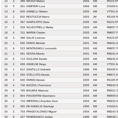
12
3
389
MASSA Matteo
2004
AM
RI223 A
13
5
301
IAMPIERI Luca
1994
SM
CH183 A
13
6
845
IANNELLI Matteo
2005
AM
VT501 A
15
2
832
RESTUCCIA Marco
2003
JM
RS195 
16
2
397
SANFILIPPO Dario
2005
AM
RI223 A
17
2
528
SILVESTRELLI Mattia
2005
AM
RM057 F
18
4
511
MARINI Cristian
2005
AM
RM057 F
19
3
396
SALIS Lorenzo
2004
AM
RI223 A
20
1
650
PARISI Michele
2001
PM
RM161 
21
6
515
MONTAGNOLI Leonardo
2005
AM
RM057 F
21
1
661
SESSA Alberto
2001
PM
RM161 
23
6
714
GIULIANI Davide
2005
AM
RM232 
24
2
838
ANSELMI Diego
2004
AM
VT501 A
25
1
812
SANTILLO Gabriele
1999
PM
RS035 A
26
3
554
STELLUTO Alessio
2005
AM
RM071 
26
3
830
PARDO Alessio
2005
AM
RS195 
28
4
746
BAZZOLI Francesco
2005
AM
RM243 S
29
6
765
BALWAS Mateusz
2004
AM
RM321 
30
2
804
PIACENTINI Gianmarco
2004
AM
RM555 A
30
1
716
IMPERIALI Anacleto Guer
2003
JM
RM232 
32
6
300
DE ANGELIS Gianluigi
1995
SM
CH183 A
33
2
753
PRADO ALONSO Miguel
2004
AM
RM243 S
33
6
427
PANEBIANCO Jordan
1996
SM
RM038 L