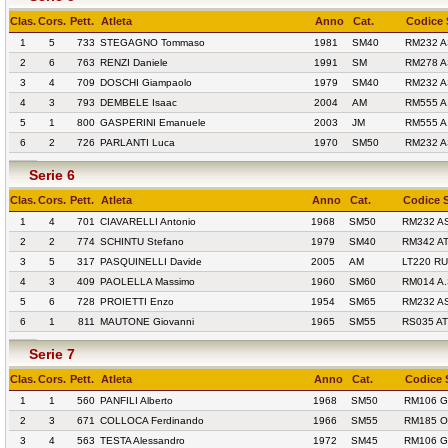
Clas.
Cors.
Pett.
Atleta
Anno
Cat.
Codice 
1
5
733
STEGAGNO Tommaso
1981
SM40
RM232 
2
6
763
RENZI Daniele
1991
SM
RM278 A
3
4
709
DOSCHI Giampaolo
1979
SM40
RM232 
4
3
793
DEMBELE Isaac
2004
AM
RM555 A
5
1
800
GASPERINI Emanuele
2003
JM
RM555 A
6
2
726
PARLANTI Luca
1970
SM50
RM232 
Serie 6
Clas.
Cors.
Pett.
Atleta
Anno
Cat.
Codice 
1
4
701
CIAVARELLI Antonio
1968
SM50
RM232 A
2
2
774
SCHINTU Stefano
1979
SM40
RM342 AT
3
5
317
PASQUINELLI Davide
2005
AM
LT220 R
4
3
409
PAOLELLA Massimo
1960
SM60
RM014 A.
5
6
728
PROIETTI Enzo
1954
SM65
RM232 A
6
1
811
MAUTONE Giovanni
1965
SM55
RS035 AT
Serie 7
Clas.
Cors.
Pett.
Atleta
Anno
Cat.
Codice 
1
1
560
PANFILI Alberto
1968
SM50
RM106 G
2
3
671
COLLOCA Ferdinando
1966
SM55
RM185 O
3
4
563
TESTA Alessandro
1972
SM45
RM106 G