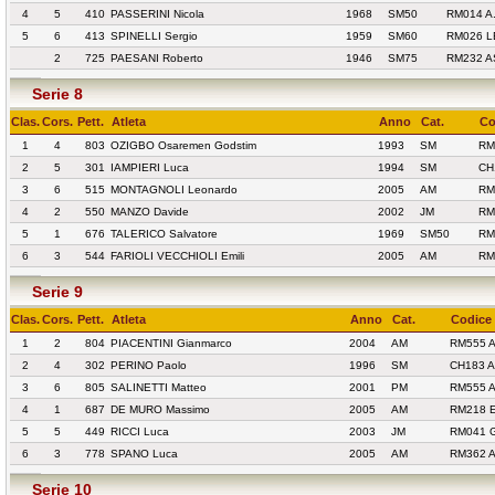
4
5
410
PASSERINI Nicola
1968
SM50
RM014 A
5
6
413
SPINELLI Sergio
1959
SM60
RM026 L
2
725
PAESANI Roberto
1946
SM75
RM232 
Serie 8
Clas.
Cors.
Pett.
Atleta
Anno
Cat.
Co
1
4
803
OZIGBO Osaremen Godstim
1993
SM
RM
2
5
301
IAMPIERI Luca
1994
SM
CH
3
6
515
MONTAGNOLI Leonardo
2005
AM
RM
4
2
550
MANZO Davide
2002
JM
RM
5
1
676
TALERICO Salvatore
1969
SM50
RM
6
3
544
FARIOLI VECCHIOLI Emili
2005
AM
RM
Serie 9
Clas.
Cors.
Pett.
Atleta
Anno
Cat.
Codice 
1
2
804
PIACENTINI Gianmarco
2004
AM
RM555 A
2
4
302
PERINO Paolo
1996
SM
CH183 A
3
6
805
SALINETTI Matteo
2001
PM
RM555 A
4
1
687
DE MURO Massimo
2005
AM
RM218 
5
5
449
RICCI Luca
2003
JM
RM041 
6
3
778
SPANO Luca
2005
AM
RM362 A
Serie 10