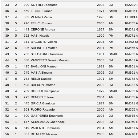
33
2
399
SOTTILI Leonardo
2003
JM
RI223 A
36
4
559
LEONE Franco
1971
SM50
RM106 G
37
4
302
PERINO Paolo
1996
SM
CH183 A
38
5
796
FELICI Romeo
2005
AM
RM555 A
39
1
443
CERONE Andrea
1997
SM
RM041 
39
5
552
MASI Niccolo'
1999
PM
RM071 
41
2
341
D'ACUNTO Valerio
2004
AM
LT302 S
42
6
805
SALINETTI Matteo
2001
PM
RM555 A
43
5
733
STEGAGNO Tommaso
1981
SM40
RM232 
44
3
668
VANZETTO Valerio Massim
2003
JM
RM161 
45
1
425
BAGLIONI Matteo
1998
SM
RM161 
46
2
645
MASIA Simone
2002
JM
RM161 
47
6
763
RENZI Daniele
1991
SM
RM278 A
48
1
698
BALDONI Matteo
2002
JM
RM232 
48
4
709
DOSCHI Giampaolo
1979
SM40
RM232 
50
3
793
DEMBELE Isaac
2004
AM
RM555 A
51
2
445
GRICIA Gianluca
1997
SM
RM041 
52
4
798
FLORO Riccardo
2005
AM
RM555 A
52
1
800
GASPERINI Emanuele
2003
JM
RM555 A
54
1
477
SCIALANGA Ghennadij
2003
JM
RM050 S
55
6
649
PARENTE Tommaso
2004
AM
RM161 
56
1
687
DE MURO Massimo
2005
AM
RM218 