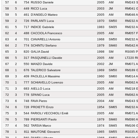
57
6
754
RUSSO Daniele
2005
AM
RM243 S
58
5
449
RICCI Luca
2003
JM
RM041 
59
5
461
D'ANGELO Matteo
2005
AM
RM046 A
59
2
726
PARLANTI Luca
1970
SM50
RM232 
61
5
717
INDICE Gabriele
1983
SM35
RM232 
62
4
488
CACCIOLA Francesco
2005
AM
RM057 F
63
4
701
CIAVARELLI Antonio
1968
SM50
RM232 
64
2
774
SCHINTU Stefano
1979
SM40
RM342 A
65
3
820
GALIA David
1998
SM
RS095 P
66
5
317
PASQUINELLI Davide
2005
AM
LT220 R
67
2
550
MANZO Davide
2002
JM
RM071 
68
1
676
TALERICO Salvatore
1969
SM50
RM189 G
69
3
409
PAOLELLA Massimo
1960
SM60
RM014 A
70
1
777
SCHIAVELLO Lorenzo
2005
AM
RM362 A
71
3
683
AIELLO Luca
2005
AM
RM218 
72
3
778
SPANO Luca
2005
AM
RM362 A
73
6
748
FAVA Pietro
2004
AM
RM243 S
74
6
728
PROIETTI Enzo
1954
SM65
RM232 
75
3
544
FARIOLI VECCHIOLI Emili
2005
AM
RM071 
76
5
789
PIERSANTI Paolo
1979
SM40
RM390 A
77
4
562
TARSIA Marco
1974
SM45
RM106 G
78
1
811
MAUTONE Giovanni
1965
SM55
RS035 A
79
1
560
PANFILI Alberto
1968
SM50
RM106 G