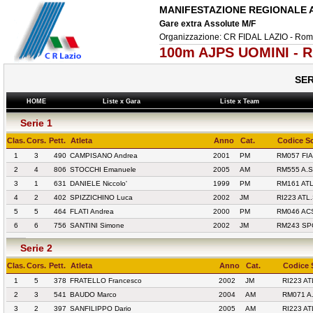
MANIFESTAZIONE REGIONALE AL
Gare extra Assolute M/F
Organizzazione: CR FIDAL LAZIO - Rom
100m AJPS UOMINI - R
SER
HOME
Liste x Gara
Liste x Team
Serie 1
Clas.
Cors.
Pett.
Atleta
Anno
Cat.
Codice So
1
3
490
CAMPISANO Andrea
2001
PM
RM057 FI
2
4
806
STOCCHI Emanuele
2005
AM
RM555 A.S
3
1
631
DANIELE Niccolo'
1999
PM
RM161 AT
4
2
402
SPIZZICHINO Luca
2002
JM
RI223 ATL
5
5
464
FLATI Andrea
2000
PM
RM046 AC
6
6
756
SANTINI Simone
2002
JM
RM243 SPO
Serie 2
Clas.
Cors.
Pett.
Atleta
Anno
Cat.
Codice 
1
5
378
FRATELLO Francesco
2002
JM
RI223 AT
2
3
541
BAUDO Marco
2004
AM
RM071 A
3
2
397
SANFILIPPO Dario
2005
AM
RI223 AT