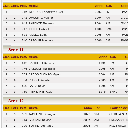
Clas.
Cors.
Pett.
Atleta
Anno
Cat.
Codi
1
1
716
IMPERIALI Anacleto Guer
2003
JM
RM2
2
2
341
D'ACUNTO Valerio
2004
AM
LT30
3
6
649
PARENTE Tommaso
2004
AM
RM16
4
5
717
INDICE Gabriele
1983
SM35
RM2
5
3
683
AIELLO Luca
2005
AM
RM21
6
4
540
ASTOLFI Francesco
2000
PM
RM07
Serie 11
Clas.
Cors.
Pett.
Atleta
Anno
Cat.
C
1
1
812
SANTILLO Gabriele
1999
PM
RS
2
4
746
BAZZOLI Francesco
2005
AM
RM
3
2
753
PRADO ALONSO Miguel
2004
AM
RM
4
6
754
RUSSO Daniele
2005
AM
RM
5
3
820
GALIA David
1998
SM
R
6
5
789
PIERSANTI Paolo
1979
SM40
R
Serie 12
Clas.
Cors.
Pett.
Atleta
Anno
Cat.
Codice Soci
1
3
303
TAGLIENTE Giorgio
1990
SM
CH183 A.S.D
2
6
714
GIULIANI Davide
2005
AM
RM232 ASD 
3
2
399
SOTTILI Leonardo
2003
JM
RI223 ATL.S