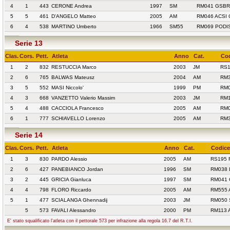
4
1
443
CERONE Andrea
1997
SM
RM041 GSBR
5
5
461
D'ANGELO Matteo
2005
AM
RM046 ACSI
6
4
538
MARTINO Umberto
1966
SM55
RM069 PODIS
Serie 13
Clas.
Cors.
Pett.
Atleta
Anno
Cat.
Cod
1
2
832
RESTUCCIA Marco
2003
JM
RS1
2
6
765
BALWAS Mateusz
2004
AM
RM3
3
5
552
MASI Niccolo'
1999
PM
RM0
4
3
668
VANZETTO Valerio Massim
2003
JM
RM1
5
4
488
CACCIOLA Francesco
2005
AM
RM0
6
1
777
SCHIAVELLO Lorenzo
2005
AM
RM3
Serie 14
Clas.
Cors.
Pett.
Atleta
Anno
Cat.
Codice
1
3
830
PARDO Alessio
2005
AM
RS195 
2
6
427
PANEBIANCO Jordan
1996
SM
RM038 
3
2
445
GRICIA Gianluca
1997
SM
RM041
4
4
798
FLORO Riccardo
2005
AM
RM555 
5
1
477
SCIALANGA Ghennadij
2003
JM
RM050 
5
573
FAVALI Alessandro
2000
PM
RM113 
E' stato squalificato l'atleta con il pettorale 573 per infrazione alla regola 16.7 del R.T.I.