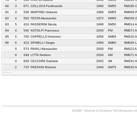
80
3
671
COLLOCA Ferdinando
1966
SM55
RM185 O
81
4
538
MARTINO Umberto
1966
SM55
RM069 P
82
4
563
TESTA Alessandro
1972
SM45
RM106 G
83
5
410
PASSERINI Nicola
1968
SM50
RM014 A
84
4
540
ASTOLFI Francesco
2000
PM
RM071 
85
5
700
CAPPELLO Antonino
1956
SM65
RM232 
86
6
413
SPINELLI Sergio
1959
SM60
RM026 L
5
573
FAVALI Alessandro
2000
PM
RM113 A
6
548
LITTA Stefano
2004
AM
RM071 
4
629
CECCHINI Gabriele
2002
JM
RM161 
2
725
PAESANI Roberto
1946
SM75
RM232 
SIGMA: Sistema di Gestione MAnifestazioni di 