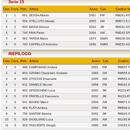
Serie 15
Clas.
Cors.
Pett.
Atleta
Anno
Cat.
Codice S
1
1
661
SESSA Alberto
2001
PM
RM161 AT
2
3
554
STELLUTO Alessio
2005
AM
RM071 A.
3
2
645
MASIA Simone
2002
JM
RM161 AT
4
6
748
FAVA Pietro
2004
AM
RM243 SPO
5
4
562
TARSIA Marco
1974
SM45
RM106 GI
6
5
700
CAPPELLO Antonino
1956
SM65
RM232 A
RIEPILOGO
Clas.
Cors.
Pett.
Atleta
Anno
Cat.
Codice 
1
3
490
CAMPISANO Andrea
2001
PM
RM057 F
2
4
803
OZIGBO Osaremen Godstim
1993
SM
RM555 A
3
4
806
STOCCHI Emanuele
2005
AM
RM555 A
4
1
631
DANIELE Niccolo'
1999
PM
RM161 
5
2
402
SPIZZICHINO Luca
2002
JM
RI223 A
6
5
378
FRATELLO Francesco
2002
JM
RI223 A
7
3
541
BAUDO Marco
2004
AM
RM071 
8
5
464
FLATI Andrea
2000
PM
RM046 A
9
6
756
SANTINI Simone
2002
JM
RM243 S
10
5
826
GIUGLIANO Luca
2004
AM
RS195 
11
3
303
TAGLIENTE Giorgio
1990
SM
CH183 A