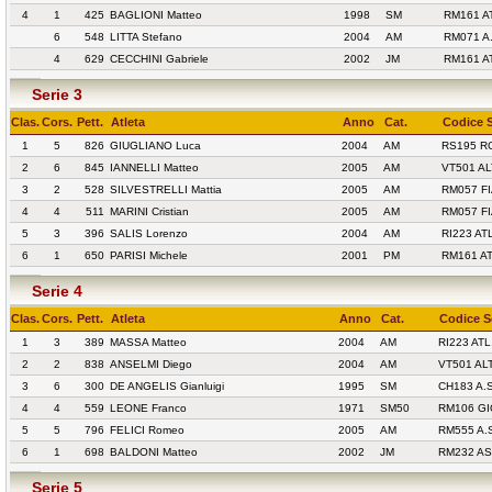
4
1
425
BAGLIONI Matteo
1998
SM
RM161 A
6
548
LITTA Stefano
2004
AM
RM071 A
4
629
CECCHINI Gabriele
2002
JM
RM161 A
Serie 3
Clas.
Cors.
Pett.
Atleta
Anno
Cat.
Codice 
1
5
826
GIUGLIANO Luca
2004
AM
RS195 R
2
6
845
IANNELLI Matteo
2005
AM
VT501 AL
3
2
528
SILVESTRELLI Mattia
2005
AM
RM057 F
4
4
511
MARINI Cristian
2005
AM
RM057 F
5
3
396
SALIS Lorenzo
2004
AM
RI223 AT
6
1
650
PARISI Michele
2001
PM
RM161 A
Serie 4
Clas.
Cors.
Pett.
Atleta
Anno
Cat.
Codice S
1
3
389
MASSA Matteo
2004
AM
RI223 AT
2
2
838
ANSELMI Diego
2004
AM
VT501 ALT
3
6
300
DE ANGELIS Gianluigi
1995
SM
CH183 A.
4
4
559
LEONE Franco
1971
SM50
RM106 GI
5
5
796
FELICI Romeo
2005
AM
RM555 A.
6
1
698
BALDONI Matteo
2002
JM
RM232 A
Serie 5