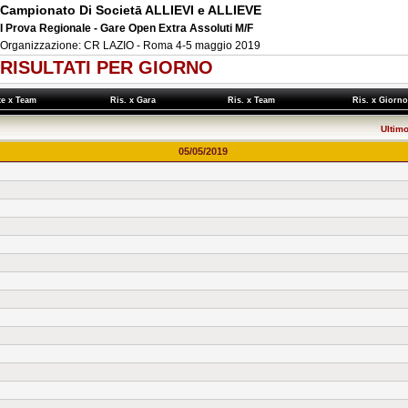
Campionato Di Societā ALLIEVI e ALLIEVE
I Prova Regionale - Gare Open Extra Assoluti M/F
Organizzazione: CR LAZIO - Roma 4-5 maggio 2019
RISULTATI PER GIORNO
te x Team
Ris. x Gara
Ris. x Team
Ris. x Gior
Ultim
05/05/2019