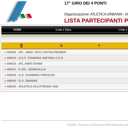
17° GIRO DEI 4 PONTI
Organizzazione: ATLETICA URBANIA - 
LISTA PARTECIPANTI 
HOME
Liste x Gara
Liste 
A
B
F
AN009 - ATL. AMAT. AVIS CASTELFIDARDO
AN010 - S.E.F. STAMURA ANCONA A.S.D.
AN018 - ATL.AMAT.OSIMO
AN022 - S.ATL. SENIGALLIA
AN028 - G.S. GIANNINO PIERALISI
AN038 - G.S. DINAMIS
AN045 - ATLETICA FILOTTRANO ASD
SIGMA: Sistema di Gestione MAnifestazioni di 