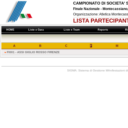
CAMPIONATO DI SOCIETA' 
Finale Nazionale - Montecassiano
Organizzazione: Atletica Montecas
LISTA PARTECIPAN
HOME
Liste x Gara
Liste x Team
Reports
Ri
A
B
C
F
M
FI001 - ASSI GIGLIO ROSSO FIRENZE
SIGMA: Sistema di Gestione MAnifestazioni di 