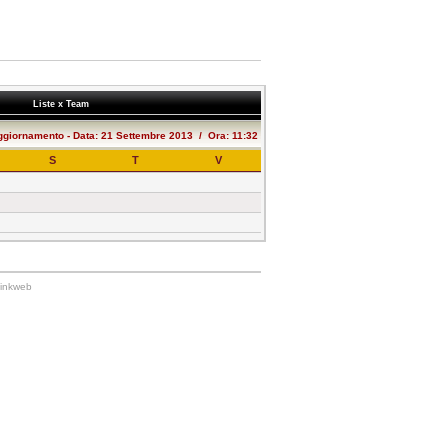
Liste x Team
ggiornamento - Data: 21 Settembre 2013 / Ora: 11:32
S
T
V
Linkweb