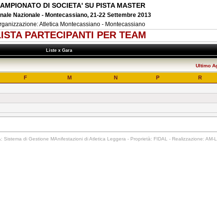
AMPIONATO DI SOCIETA' SU PISTA MASTER
inale Nazionale - Montecassiano, 21-22 Settembre 2013
rganizzazione: Atletica Montecassiano - Montecassiano
LISTA PARTECIPANTI PER TEAM
Liste x Gara
Ultimo A
F
M
N
P
R
 Sistema di Gestione MAnifestazioni di Atletica Leggera - Proprietà: FIDAL - Realizzazione: AM-