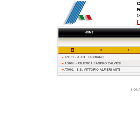
C
F
O
HOME
A
B
C
AN002 - A.ATL. FABRIANO
AO004 - ATLETICA SANDRO CALVESI
AT001 - S.S. VITTORIO ALFIERI ASTI
SIGMA: