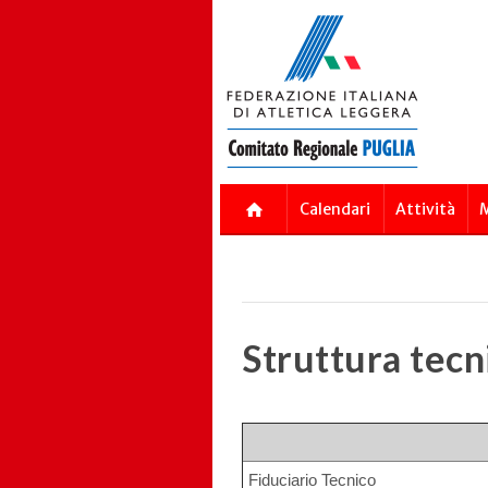
Skip
to
main
content
Calendari
Attività
M
Struttura tecn
Fiduciario Tecnico