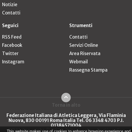
Notizie
Contatti
Seguici
Strumenti
RSS Feed
Contatti
Facebook
Servizi Online
Twitter
Area Riservata
Instagram
Webmail
Rassegna Stampa
Torna in alto
Federazione Italiana di Atletica Leggera, Via Flaminia
Nuova, 830 00191 Roma Italia Tel. 06 3348 4703 P.I.
01384571004
FIDAL Copyright © 2026
Privacy policy
Cookie policy
This website makes use of cookies to enhance browsing experience and