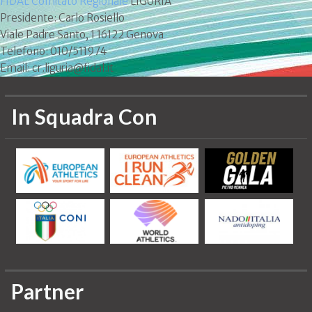
FIDAL Comitato Regionale
LIGURIA
Presidente: Carlo Rosiello
Viale Padre Santo, 1 16122 Genova
Telefono: 010/511974
Email: cr.liguria@fidal.it
In Squadra Con
Partner