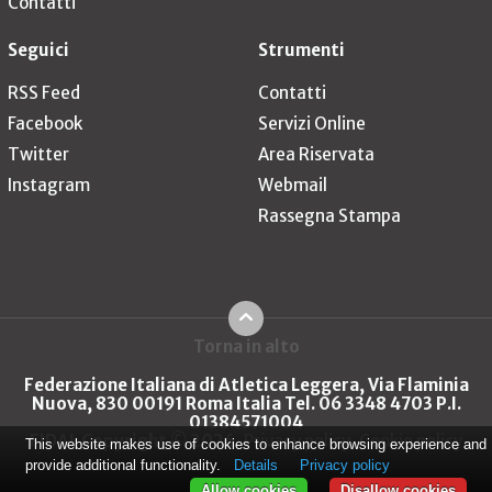
Contatti
Seguici
Strumenti
RSS Feed
Contatti
Facebook
Servizi Online
Twitter
Area Riservata
Instagram
Webmail
Rassegna Stampa
Torna in alto
Federazione Italiana di Atletica Leggera, Via Flaminia
Nuova, 830 00191 Roma Italia Tel. 06 3348 4703 P.I.
01384571004
FIDAL Copyright © 2026
Privacy policy
Cookie policy
This website makes use of cookies to enhance browsing experience and
provide additional functionality.
Details
Privacy policy
Allow cookies
Disallow cookies