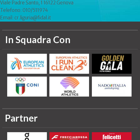
Viale Padre Santo, 1 16122 Genova
Telefono: 010/511974
Email: cr.liguria@fidal.it
In Squadra Con
Partner