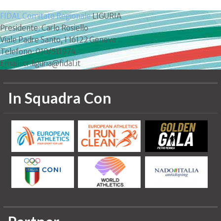
FIDAL Comitato Regionale
LIGURIA
Presidente: Carlo Rosiello
Viale Padre Santo, 1 16122 Genova
Telefono: 010/511974
Email: cr.liguria@fidal.it
In Squadra Con