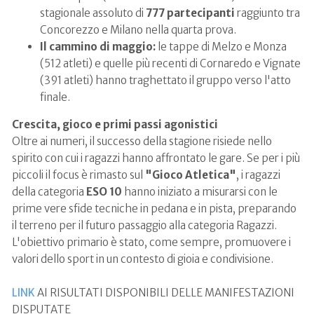
stagionale assoluto di
777 partecipanti
raggiunto tra
Concorezzo e Milano nella quarta prova
.
Il cammino di maggio:
le tappe di Melzo e Monza
(512 atleti) e quelle più recenti di Cornaredo e Vignate
(391 atleti) hanno traghettato il gruppo verso l'atto
finale
.
Crescita, gioco e primi passi agonistici
Oltre ai numeri, il successo della stagione risiede nello
spirito con cui i ragazzi hanno affrontato le gare. Se per i più
piccoli il focus è rimasto sul
"Gioco Atletica"
, i ragazzi
della categoria
ESO 10
hanno iniziato a misurarsi con le
prime vere sfide tecniche in pedana e in pista, preparando
il terreno per il futuro passaggio alla categoria Ragazzi.
L'obiettivo primario è stato, come sempre, promuovere i
valori dello sport in un contesto di gioia e condivisione.
LINK
AI RISULTATI DISPONIBILI DELLE MANIFESTAZIONI
DISPUTATE