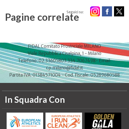
Seguici su:
Pagine correlate
FIDAL Comitato Provinciale MILANO
Viale Repubblica Cisalpina, 1 - Milano
Telefono: 02.33605803 334.7067498- Email:
cp.milano@fidal.it
Partita IVA: 01384571004 - Cod. Fiscale: 05289680588
In Squadra Con