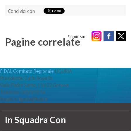
Condividi con
Seguici su:
Pagine correlate
FIDAL Comitato Regionale
LIGURIA
Presidente: Carlo Rosiello
Viale Padre Santo, 1 16122 Genova
Telefono: 010/511974
Email: cr.liguria@fidal.it
In Squadra Con