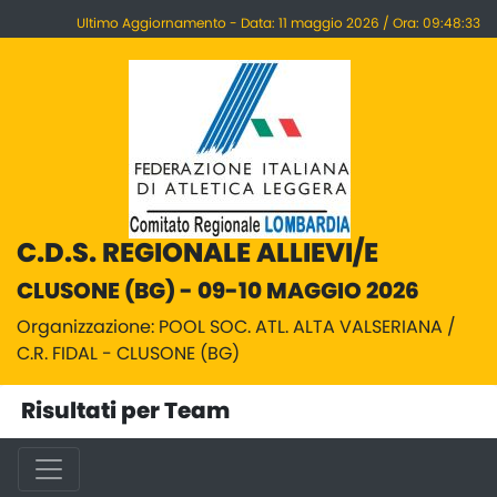
Ultimo Aggiornamento - Data: 11 maggio 2026 / Ora: 09:48:33
C.D.S. REGIONALE ALLIEVI/E
CLUSONE (BG) - 09-10 MAGGIO 2026
Organizzazione: POOL SOC. ATL. ALTA VALSERIANA /
C.R. FIDAL - CLUSONE (BG)
Risultati per Team