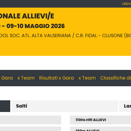
Ulti
ONALE ALLIEVI/E
 - 09-10 MAGGIO 2026
OOL SOC. ATL. ALTA VALSERIANA / C.R. FIDAL - CLUSONE (B
 x Gara
x Team
Risultati x Gara
x Team
Classifiche d
Salti
La
110Hs H91 ALLIEVI
100m ALLIEVI