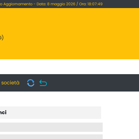
mo Aggiornamento - Data: 8 maggio 2026 / Ora: 18:07:49
G)
i società
nci