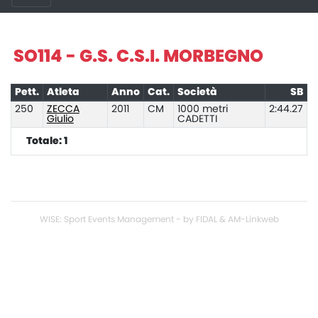
SO114 - G.S. C.S.I. MORBEGNO
Pett.
Atleta
Anno
Cat.
Società
SB
250
ZECCA
2011
CM
1000 metri
2:44.27
Giulio
CADETTI
Totale: 1
WISE: Sport Events Management - by FIDAL & AM-Linkweb