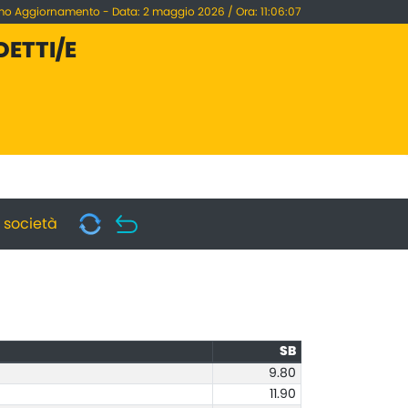
mo Aggiornamento - Data: 2 maggio 2026 / Ora: 11:06:07
DETTI/E
i società
SB
9.80
11.90