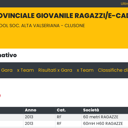
Ulti
OVINCIALE GIOVANILE RAGAZZI/E-CA
POOL SOC. ALTA VALSERIANA - CLUSONE
nativo
 x Gara
x Team
Risultati x Gara
x Team
Classifiche d
D
Anno
Cat.
Società
2013
RF
60 metri RAGAZZE
2013
RF
60mH H60 RAGAZZE