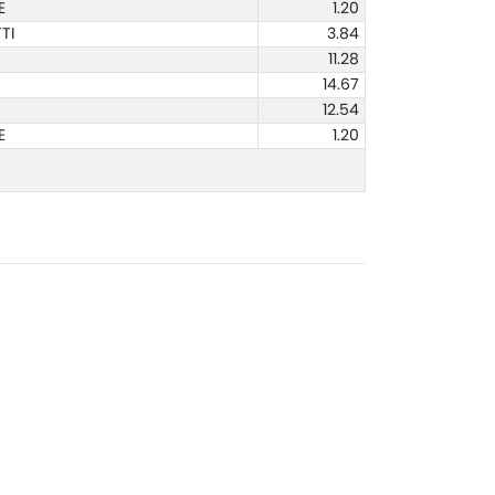
E
1.20
TI
3.84
11.28
14.67
12.54
E
1.20