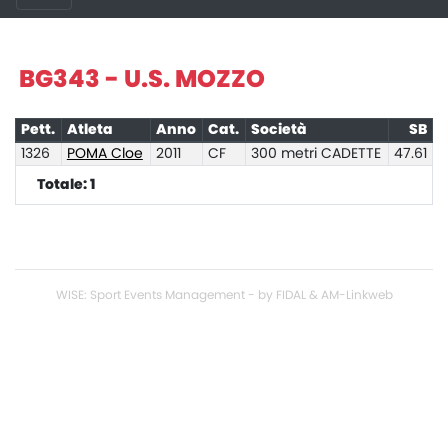
BG343 - U.S. MOZZO
Pett.
Atleta
Anno
Cat.
Società
SB
1326
POMA Cloe
2011
CF
300 metri CADETTE
47.61
Totale: 1
WISE: Sport Events Management - by FIDAL & AM-Linkweb