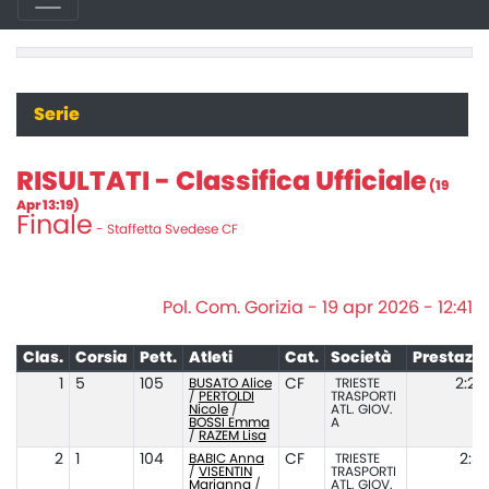
Serie
RISULTATI - Classifica Ufficiale
(19
Apr 13:19)
Finale
- Staffetta Svedese CF
Pol. Com. Gorizia - 19 apr 2026 - 12:41
Clas.
Corsia
Pett.
Atleti
Cat.
Società
Prestazi
1
5
105
BUSATO Alice
CF
TRIESTE
2:27
/
PERTOLDI
TRASPORTI
Nicole
/
ATL. GIOV.
BOSSI Emma
A
/
RAZEM Lisa
2
1
104
BABIC Anna
CF
TRIESTE
2:39
/
VISENTIN
TRASPORTI
Marianna
/
ATL. GIOV.