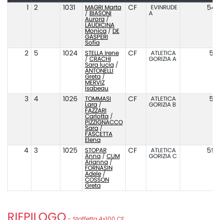
1
2
1031
MAGRI Marta
CF
EVINRUDE
54.
/
BIASONI
A
Aurora
/
LAUDICINA
Monica
/
DE
GASPERI
Sofia
2
5
1024
STELLA Irene
CF
ATLETICA
54.
/
CRACHI
GORIZIA A
Sara lucia
/
ANTONELLI
Greta
/
MERVIZ
Isabeau
3
4
1026
TOMMASI
CF
ATLETICA
57.
Lara
/
GORIZIA B
FAZZARI
Carlotta
/
PIZZIGNACCO
Sara
/
FASCETTA
Elena
4
3
1025
STOPAR
CF
ATLETICA
59.
Anna
/
CUM
GORIZIA C
Arianna
/
FORNASIN
Adele
/
COSSON
Greta
RIEPILOGO
- Staffetta 4x100 CF