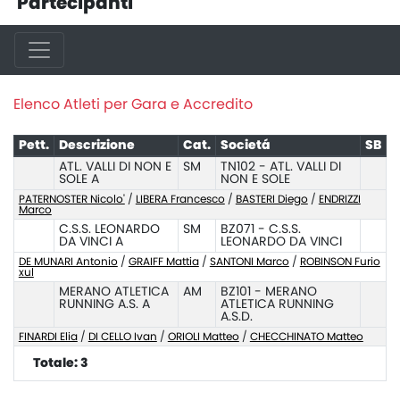
Partecipanti
Elenco Atleti per Gara e Accredito
Pett.
Descrizione
Cat.
Societá
SB
ATL. VALLI DI NON E
SM
TN102 - ATL. VALLI DI
SOLE A
NON E SOLE
PATERNOSTER Nicolo'
/
LIBERA Francesco
/
BASTERI Diego
/
ENDRIZZI
Marco
C.S.S. LEONARDO
SM
BZ071 - C.S.S.
DA VINCI A
LEONARDO DA VINCI
DE MUNARI Antonio
/
GRAIFF Mattia
/
SANTONI Marco
/
ROBINSON Furio
xul
MERANO ATLETICA
AM
BZ101 - MERANO
RUNNING A.S. A
ATLETICA RUNNING
A.S.D.
FINARDI Elia
/
DI CELLO Ivan
/
ORIOLI Matteo
/
CHECCHINATO Matteo
Totale: 3